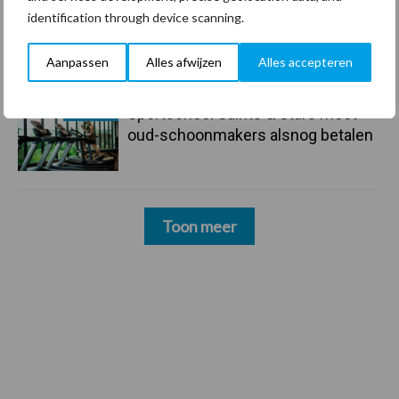
identification through device scanning.
23 dec
Business Apps: breng rust in de
schoonmaakchaos
Aanpassen
Alles afwijzen
Alles accepteren
22 dec
Sportschool Saints & Stars moet
oud-schoonmakers alsnog betalen
Toon meer