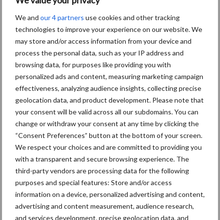
We value your privacy
Toon meer
We and
our 4 partners
use cookies and other tracking
technologies to improve your experience on our website. We
may store and/or access information from your device and
Primaire
process the personal data, such as your IP address and
Recent nieuws
Partner nieuws
browsing data, for purposes like providing you with
Sidebar
personalized ads and content, measuring marketing campaign
30 dec
Hervorming flexibele
effectiveness, analyzing audience insights, collecting precise
arbeidscontracten kent mitsen en
geolocation data, and product development. Please note that
maren
your consent will be valid across all our subdomains. You can
change or withdraw your consent at any time by clicking the
“Consent Preferences” button at the bottom of your screen.
29 dec
Freddy van de Ridder Cleaners:
We respect your choices and are committed to providing you
“Glazenwassen zit in m’n bloed,
with a transparent and secure browsing experience. The
maar innoveren is mijn toekomst”
third-party vendors are processing data for the following
purposes and special features: Store and/or access
24 dec
Friendship Sports Centre maakt
information on a device, personalized advertising and content,
vrienden voor het leven
advertising and content measurement, audience research,
and services development, precise geolocation data, and