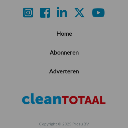
Footer
Home
Abonneren
Adverteren
Copyright © 2025 Prosu BV