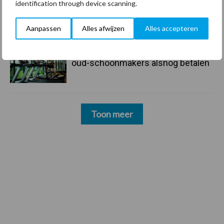
23 dec
Business Apps: breng rust in de
identification through device scanning.
schoonmaakchaos
Aanpassen
Alles afwijzen
Alles accepteren
22 dec
Sportschool Saints & Stars moet
oud-schoonmakers alsnog betalen
Toon meer