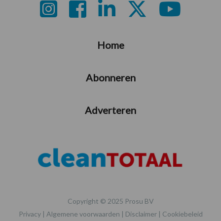
Footer
Home
Abonneren
Adverteren
Copyright © 2025 Prosu BV
Privacy
|
Algemene voorwaarden
|
Disclaimer
|
Cookiebeleid