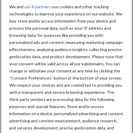
Toon meer
We and
our 4 partners
use cookies and other tracking
technologies to improve your experience on our website. We
may store and/or access information from your device and
Primaire
process the personal data, such as your IP address and
Recent nieuws
Partner nieuws
browsing data, for purposes like providing you with
Sidebar
personalized ads and content, measuring marketing campaign
30 dec
Hervorming flexibele
effectiveness, analyzing audience insights, collecting precise
arbeidscontracten kent mitsen en
geolocation data, and product development. Please note that
maren
your consent will be valid across all our subdomains. You can
change or withdraw your consent at any time by clicking the
29 dec
Freddy van de Ridder Cleaners:
“Consent Preferences” button at the bottom of your screen.
“Glazenwassen zit in m’n bloed,
We respect your choices and are committed to providing you
maar innoveren is mijn toekomst”
with a transparent and secure browsing experience. The
third-party vendors are processing data for the following
24 dec
Friendship Sports Centre maakt
purposes and special features: Store and/or access
vrienden voor het leven
information on a device, personalized advertising and content,
advertising and content measurement, audience research,
and services development, precise geolocation data, and