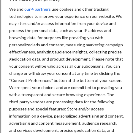
Toon meer
We and
our 4 partners
use cookies and other tracking
technologies to improve your experience on our website. We
may store and/or access information from your device and
Primaire
process the personal data, such as your IP address and
Recent nieuws
Partner nieuws
browsing data, for purposes like providing you with
Sidebar
personalized ads and content, measuring marketing campaign
30 dec
Hervorming flexibele
effectiveness, analyzing audience insights, collecting precise
arbeidscontracten kent mitsen en
geolocation data, and product development. Please note that
maren
your consent will be valid across all our subdomains. You can
change or withdraw your consent at any time by clicking the
“Consent Preferences” button at the bottom of your screen.
29 dec
Freddy van de Ridder Cleaners:
We respect your choices and are committed to providing you
“Glazenwassen zit in m’n bloed,
with a transparent and secure browsing experience. The
maar innoveren is mijn toekomst”
third-party vendors are processing data for the following
purposes and special features: Store and/or access
24 dec
Friendship Sports Centre maakt
information on a device, personalized advertising and content,
vrienden voor het leven
advertising and content measurement, audience research,
and services development, precise geolocation data, and