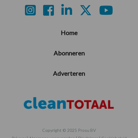
Footer
Home
Abonneren
Adverteren
Copyright © 2025 Prosu BV