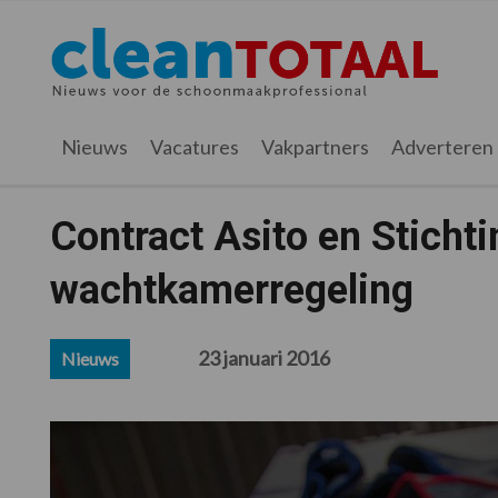
Spring
Door
Spring
Spring
naar
naar
naar
naar
Cleantotaal.nl
Het
de
de
de
de
hoofdnavigatie
hoofd
eerste
voettekst
laatste
inhoud
sidebar
nieuws
Nieuws
Vacatures
Vakpartners
Adverteren
voor
de
professionele
Contract Asito en Sticht
schoonmaak
wachtkamerregeling
23 januari 2016
Nieuws