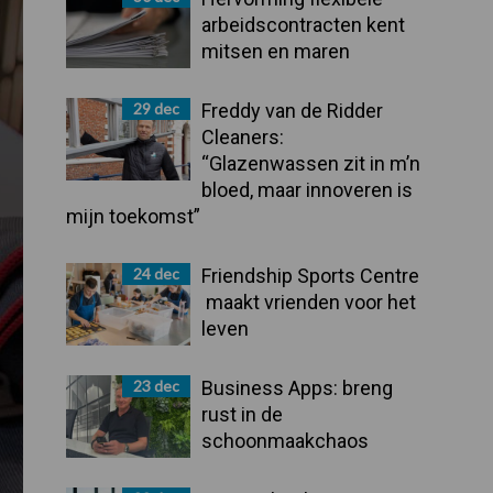
arbeidscontracten kent
mitsen en maren
29 dec
Freddy van de Ridder
Cleaners:
“Glazenwassen zit in m’n
bloed, maar innoveren is
mijn toekomst”
24 dec
Friendship Sports Centre
maakt vrienden voor het
leven
23 dec
Business Apps: breng
rust in de
schoonmaakchaos