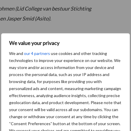
ohmen (Lid College van bestuur Stichting
en Jasper Smid (Asito).
We value your privacy
We and
our 4 partners
use cookies and other tracking
technologies to improve your experience on our website. We
may store and/or access information from your device and
process the personal data, such as your IP address and
browsing data, for purposes like providing you with
personalized ads and content, measuring marketing campaign
effectiveness, analyzing audience insights, collecting precise
geolocation data, and product development. Please note that
your consent will be valid across all our subdomains. You can
change or withdraw your consent at any time by clicking the
“Consent Preferences” button at the bottom of your screen.
We respect your choices and are committed to providing you