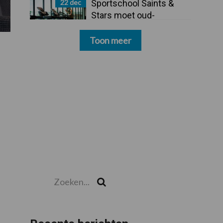
22 dec
Sportschool Saints &
Stars moet oud-
schoonmakers alsnog
betalen
Toon meer
Zoeken...
Zoek