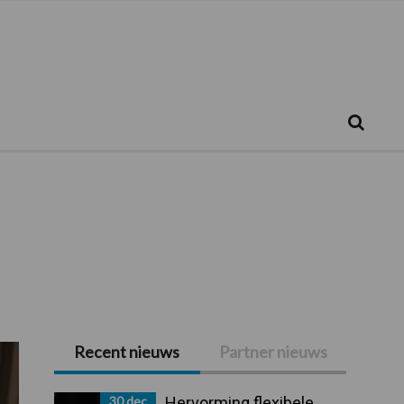
Zoeken...
Zoek
Recent nieuws
Partner nieuws
Primaire
Sidebar
30 dec
Hervorming flexibele