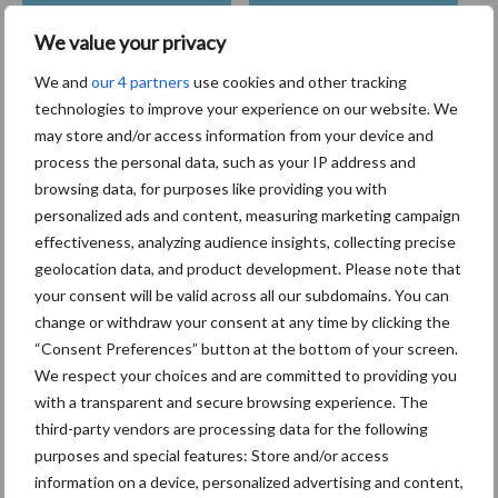
We value your privacy
We and
our 4 partners
use cookies and other tracking
technologies to improve your experience on our website. We
Toon meer
may store and/or access information from your device and
process the personal data, such as your IP address and
browsing data, for purposes like providing you with
Primaire
personalized ads and content, measuring marketing campaign
Recent nieuws
Partner nieuws
effectiveness, analyzing audience insights, collecting precise
Sidebar
geolocation data, and product development. Please note that
30 dec
Hervorming flexibele
your consent will be valid across all our subdomains. You can
arbeidscontracten kent mitsen en
change or withdraw your consent at any time by clicking the
maren
“Consent Preferences” button at the bottom of your screen.
We respect your choices and are committed to providing you
29 dec
Freddy van de Ridder Cleaners:
with a transparent and secure browsing experience. The
“Glazenwassen zit in m’n bloed,
third-party vendors are processing data for the following
maar innoveren is mijn toekomst”
purposes and special features: Store and/or access
information on a device, personalized advertising and content,