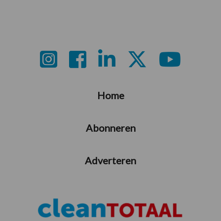
Footer
Home
Abonneren
Adverteren