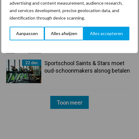
advertising and content measurement, audience research,
24 dec
Friendship Sports Centre maakt
and services development, precise geolocation data, and
vrienden voor het leven
identification through device scanning.
23 dec
Business Apps: breng rust in de
Aanpassen
Alles afwijzen
Alles accepteren
schoonmaakchaos
22 dec
Sportschool Saints & Stars moet
oud-schoonmakers alsnog betalen
Toon meer