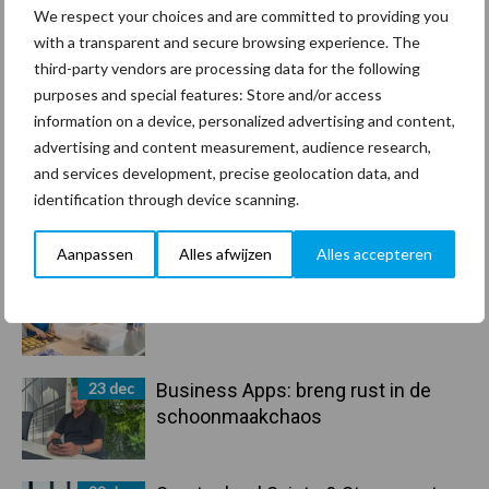
Recent nieuws
Partner nieuws
We respect your choices and are committed to providing you
Sidebar
with a transparent and secure browsing experience. The
30 dec
Hervorming flexibele
third-party vendors are processing data for the following
arbeidscontracten kent mitsen en
purposes and special features: Store and/or access
maren
information on a device, personalized advertising and content,
advertising and content measurement, audience research,
and services development, precise geolocation data, and
29 dec
Freddy van de Ridder Cleaners:
identification through device scanning.
“Glazenwassen zit in m’n bloed,
maar innoveren is mijn toekomst”
Aanpassen
Alles afwijzen
Alles accepteren
24 dec
Friendship Sports Centre maakt
vrienden voor het leven
23 dec
Business Apps: breng rust in de
schoonmaakchaos