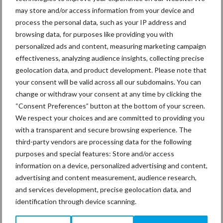
may store and/or access information from your device and
Sidebar
process the personal data, such as your IP address and
30 dec
Hervorming flexibele
browsing data, for purposes like providing you with
arbeidscontracten kent mitsen en
personalized ads and content, measuring marketing campaign
maren
effectiveness, analyzing audience insights, collecting precise
geolocation data, and product development. Please note that
29 dec
Freddy van de Ridder Cleaners:
your consent will be valid across all our subdomains. You can
“Glazenwassen zit in m’n bloed,
change or withdraw your consent at any time by clicking the
maar innoveren is mijn toekomst”
“Consent Preferences” button at the bottom of your screen.
We respect your choices and are committed to providing you
24 dec
Friendship Sports Centre maakt
with a transparent and secure browsing experience. The
vrienden voor het leven
third-party vendors are processing data for the following
purposes and special features: Store and/or access
information on a device, personalized advertising and content,
23 dec
Business Apps: breng rust in de
advertising and content measurement, audience research,
schoonmaakchaos
and services development, precise geolocation data, and
identification through device scanning.
22 dec