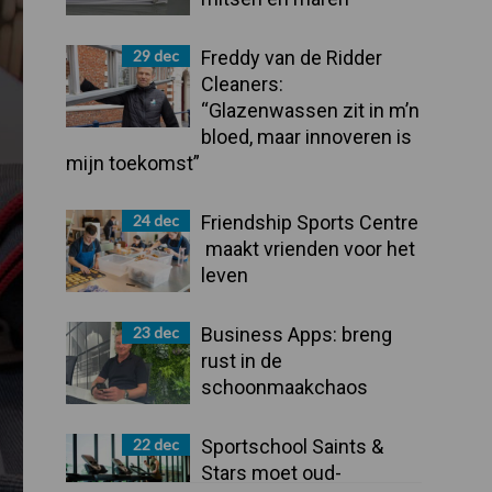
29 dec
Freddy van de Ridder
Cleaners:
“Glazenwassen zit in m’n
bloed, maar innoveren is
mijn toekomst”
24 dec
Friendship Sports Centre
maakt vrienden voor het
leven
23 dec
Business Apps: breng
rust in de
schoonmaakchaos
22 dec
Sportschool Saints &
Stars moet oud-