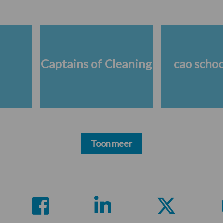
Captains of Cleaning
cao scho
Toon meer