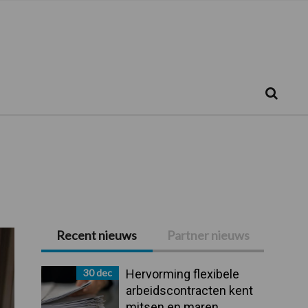
Zoeken...
Zoek
Recent nieuws
Partner nieuws
Primaire
Sidebar
30 dec
Hervorming flexibele
arbeidscontracten kent
mitsen en maren