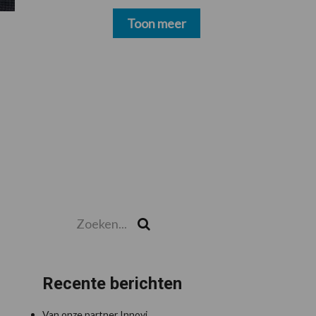
schoonmakers alsnog
betalen
Toon meer
Zoeken...
Zoek
Recente berichten
Van onze partner Innovi