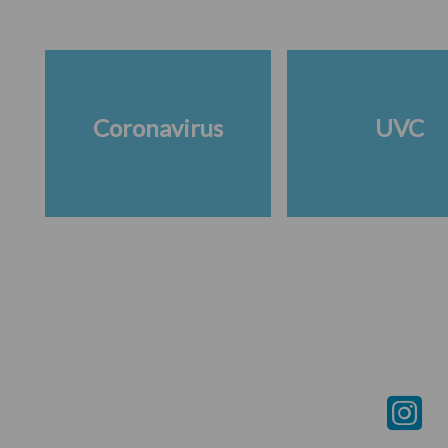
Coronavirus
UVC
Footer