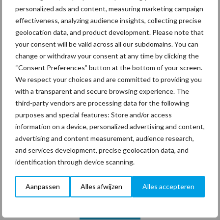
29 dec
Freddy van de Ridder Cleaners:
personalized ads and content, measuring marketing campaign
“Glazenwassen zit in m’n bloed,
effectiveness, analyzing audience insights, collecting precise
maar innoveren is mijn toekomst”
geolocation data, and product development. Please note that
your consent will be valid across all our subdomains. You can
24 dec
Friendship Sports Centre maakt
change or withdraw your consent at any time by clicking the
vrienden voor het leven
“Consent Preferences” button at the bottom of your screen.
We respect your choices and are committed to providing you
with a transparent and secure browsing experience. The
23 dec
Business Apps: breng rust in de
third-party vendors are processing data for the following
schoonmaakchaos
purposes and special features: Store and/or access
information on a device, personalized advertising and content,
advertising and content measurement, audience research,
22 dec
Sportschool Saints & Stars moet
and services development, precise geolocation data, and
oud-schoonmakers alsnog betalen
identification through device scanning.
Aanpassen
Alles afwijzen
Alles accepteren
Toon meer