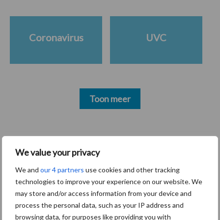
Coronavirus
UVC
Toon meer
Primaire
Recent nieuws
Partner nieuws
We value your privacy
Sidebar
We and
our 4 partners
use cookies and other tracking
30 dec
Hervorming flexibele
technologies to improve your experience on our website. We
arbeidscontracten kent mitsen en
may store and/or access information from your device and
maren
process the personal data, such as your IP address and
browsing data, for purposes like providing you with