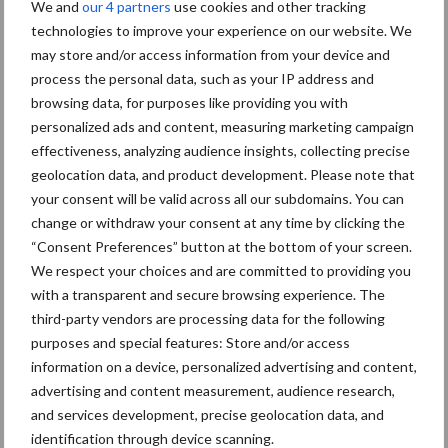
We and
our 4 partners
use cookies and other tracking
technologies to improve your experience on our website. We
Primaire
may store and/or access information from your device and
Recent nieuws
Partner nieuws
process the personal data, such as your IP address and
Sidebar
browsing data, for purposes like providing you with
30 dec
Hervorming flexibele
personalized ads and content, measuring marketing campaign
arbeidscontracten kent mitsen en
effectiveness, analyzing audience insights, collecting precise
maren
geolocation data, and product development. Please note that
your consent will be valid across all our subdomains. You can
change or withdraw your consent at any time by clicking the
29 dec
Freddy van de Ridder Cleaners:
“Consent Preferences” button at the bottom of your screen.
“Glazenwassen zit in m’n bloed,
We respect your choices and are committed to providing you
maar innoveren is mijn toekomst”
with a transparent and secure browsing experience. The
third-party vendors are processing data for the following
24 dec
Friendship Sports Centre maakt
purposes and special features: Store and/or access
vrienden voor het leven
information on a device, personalized advertising and content,
advertising and content measurement, audience research,
and services development, precise geolocation data, and
23 dec
Business Apps: breng rust in de
identification through device scanning.
schoonmaakchaos