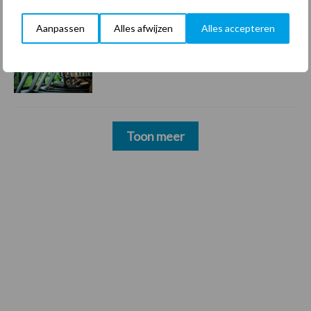
Aanpassen
Alles afwijzen
Alles accepteren
22 dec
Sportschool Saints & Stars moet
oud-schoonmakers alsnog betalen
Toon meer