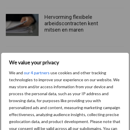
Hervorming flexibele
arbeidscontracten kent
mitsen en maren
Thema's
Vakpartners
We value your privacy
We and
our 4 partners
use cookies and other tracking
technologies to improve your experience on our website. We
may store and/or access information from your device and
process the personal data, such as your IP address and
Coronavirus
UVC
browsing data, for purposes like providing you with
personalized ads and content, measuring marketing campaign
effectiveness, analyzing audience insights, collecting precise
geolocation data, and product development. Please note that
your consent will be valid across all our subdomains. You can