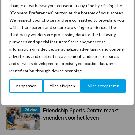
Toon meer
change or withdraw your consent at any time by clicking the
“Consent Preferences” button at the bottom of your screen.
We respect your choices and are committed to providing you
Primaire
with a transparent and secure browsing experience. The
Recent nieuws
Partner nieuws
third-party vendors are processing data for the following
Sidebar
purposes and special features: Store and/or access
30 dec
Hervorming flexibele
information on a device, personalized advertising and content,
arbeidscontracten kent mitsen en
advertising and content measurement, audience research,
maren
and services development, precise geolocation data, and
identification through device scanning.
29 dec
Freddy van de Ridder Cleaners:
Aanpassen
Alles afwijzen
Alles accepteren
“Glazenwassen zit in m’n bloed,
maar innoveren is mijn toekomst”
24 dec
Friendship Sports Centre maakt
vrienden voor het leven