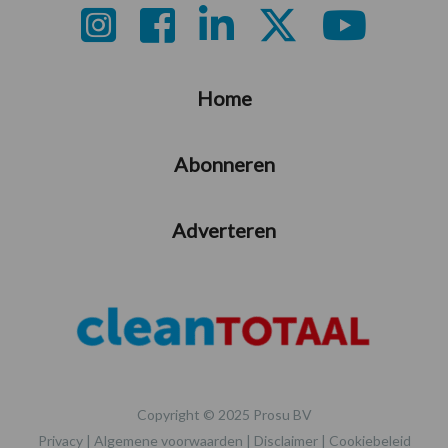
Footer
Home
Abonneren
Adverteren
Copyright © 2025 Prosu BV
Privacy
|
Algemene voorwaarden
|
Disclaimer
|
Cookiebeleid