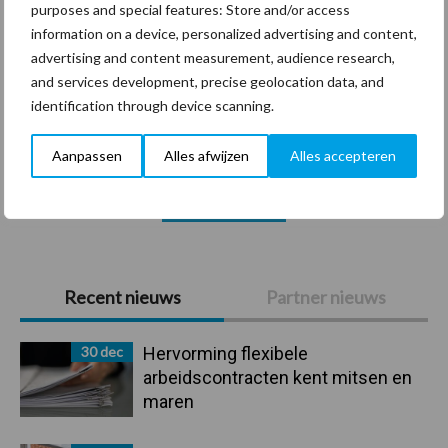
purposes and special features: Store and/or access
information on a device, personalized advertising and content,
advertising and content measurement, audience research,
Coronavirus
UVC
and services development, precise geolocation data, and
identification through device scanning.
Aanpassen
Alles afwijzen
Alles accepteren
Toon meer
Primaire
Recent nieuws
Partner nieuws
Sidebar
30 dec
Hervorming flexibele
arbeidscontracten kent mitsen en
maren