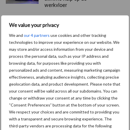
werkvloer
We value your privacy
Van onze partner The Legal
Company
We and
our 4 partners
use cookies and other tracking
Bescherming van
technologies to improve your experience on our website. We
persoonsgegevens: grip op
may store and/or access information from your device and
de risico’s
process the personal data, such as your IP address and
browsing data, for purposes like providing you with
personalized ads and content, measuring marketing campaign
Hervorming flexibele
effectiveness, analyzing audience insights, collecting precise
arbeidscontracten kent
geolocation data, and product development. Please note that
mitsen en maren
your consent will be valid across all our subdomains. You can
change or withdraw your consent at any time by clicking the
“Consent Preferences” button at the bottom of your screen.
We respect your choices and are committed to providing you
Thema's
Vakpartners
with a transparent and secure browsing experience. The
third-party vendors are processing data for the following