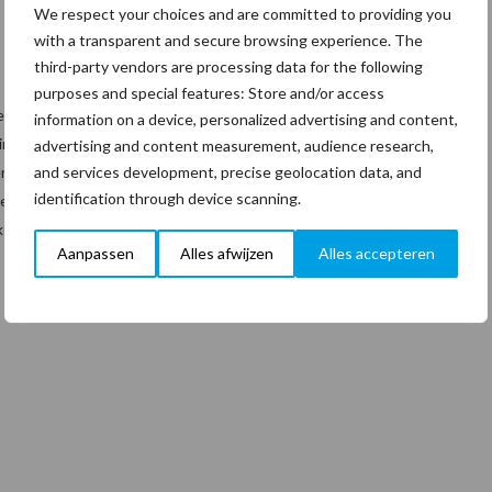
We respect your choices and are committed to providing you
with a transparent and secure browsing experience. The
third-party vendors are processing data for the following
purposes and special features: Store and/or access
er pessimistisch in hun verwachtingen. De verwachting van de
information on a device, personalized advertising and content,
ing en circa een kwart verwacht een daling. Een stijging van de
advertising and content measurement, audience research,
and services development, precise geolocation data, and
ernemers in het tweede kwartaal verwacht. Per saldo voorziet 13
identification through device scanning.
elssterkte. Van de ondernemers ervaart 42 procent onvoldoende
e activiteiten.
Aanpassen
Alles afwijzen
Alles accepteren