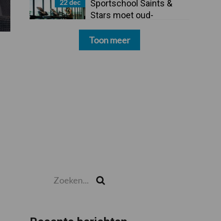
22 dec
Sportschool Saints &
Stars moet oud-
schoonmakers alsnog
betalen
Toon meer
Zoeken...
Zoek