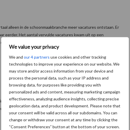
wartaal alleen in de schoonmaakbranche meer vacatures ontstaan. Er
ar eerder. Het aantal vervulde vacatures kwam uit op een
iteindelijk afgesloten met 2 500 openstaande vacatures, ruim 500
We value your privacy
We and
our 4 partners
use cookies and other tracking
technologies to improve your experience on our website. We
may store and/or access information from your device and
process the personal data, such as your IP address and
browsing data, for purposes like providing you with
personalized ads and content, measuring marketing campaign
effectiveness, analyzing audience insights, collecting precise
mming onder de ondernemers nog steeds slecht is. De ondernemers
geolocation data, and product development. Please note that
opzichte van het vierde kwartaal vorig jaar. Het oordeel over het
your consent will be valid across all our subdomains. You can
change or withdraw your consent at any time by clicking the
“Consent Preferences” button at the bottom of your screen.