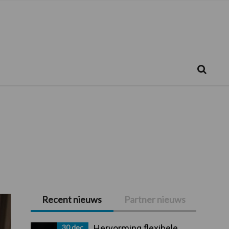
Zoeken...
Zoek
Recent nieuws
Partner nieuws
Primaire
Sidebar
30 dec
Hervorming flexibele