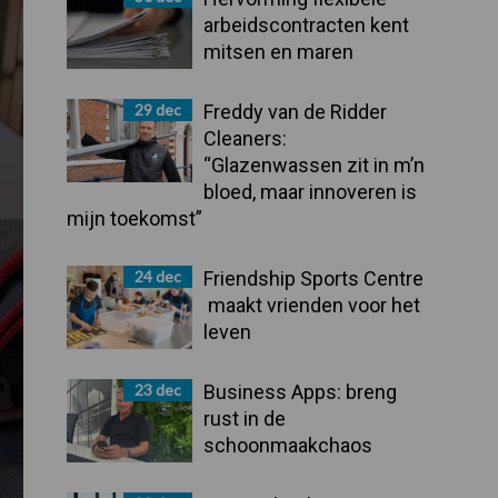
arbeidscontracten kent
mitsen en maren
29 dec
Freddy van de Ridder
Cleaners:
“Glazenwassen zit in m’n
bloed, maar innoveren is
mijn toekomst”
24 dec
Friendship Sports Centre
maakt vrienden voor het
leven
23 dec
Business Apps: breng
rust in de
schoonmaakchaos