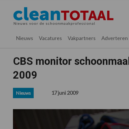
Spring
Door
Spring
Spring
naar
naar
naar
naar
Cleantotaal.nl
Het
de
de
de
de
hoofdnavigatie
hoofd
eerste
voettekst
laatste
inhoud
sidebar
nieuws
Nieuws
Vacatures
Vakpartners
Adverteren
voor
de
professionele
CBS monitor schoonmaak
schoonmaak
2009
17 juni 2009
Nieuws