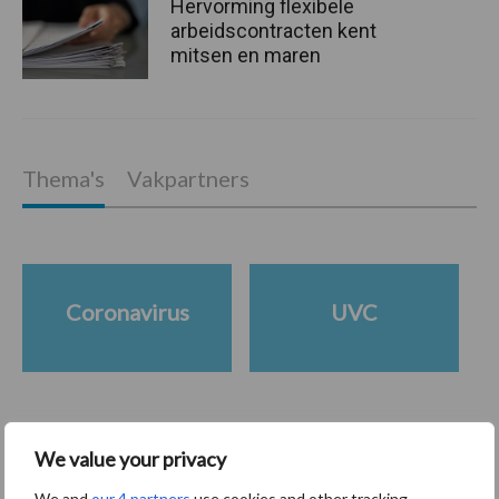
Hervorming flexibele
arbeidscontracten kent
mitsen en maren
Thema's
Vakpartners
Coronavirus
UVC
Toon meer
We value your privacy
We and
our 4 partners
use cookies and other tracking