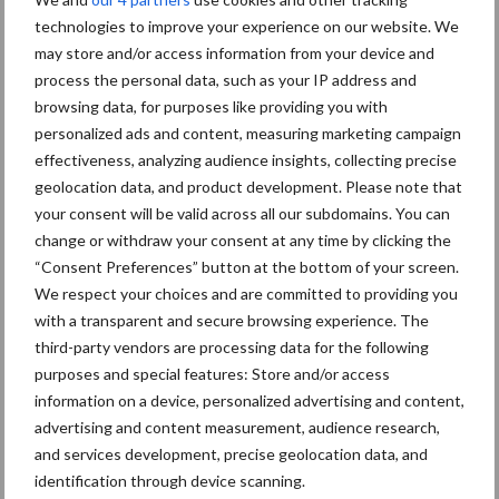
technologies to improve your experience on our website. We
Primaire
may store and/or access information from your device and
Recent nieuws
Partner nieuws
process the personal data, such as your IP address and
Sidebar
browsing data, for purposes like providing you with
30 dec
Hervorming flexibele
personalized ads and content, measuring marketing campaign
arbeidscontracten kent mitsen en
effectiveness, analyzing audience insights, collecting precise
maren
geolocation data, and product development. Please note that
your consent will be valid across all our subdomains. You can
29 dec
Freddy van de Ridder Cleaners:
change or withdraw your consent at any time by clicking the
“Glazenwassen zit in m’n bloed,
“Consent Preferences” button at the bottom of your screen.
maar innoveren is mijn toekomst”
We respect your choices and are committed to providing you
with a transparent and secure browsing experience. The
24 dec
Friendship Sports Centre maakt
third-party vendors are processing data for the following
vrienden voor het leven
purposes and special features: Store and/or access
information on a device, personalized advertising and content,
advertising and content measurement, audience research,
23 dec
Business Apps: breng rust in de
and services development, precise geolocation data, and
schoonmaakchaos
identification through device scanning.