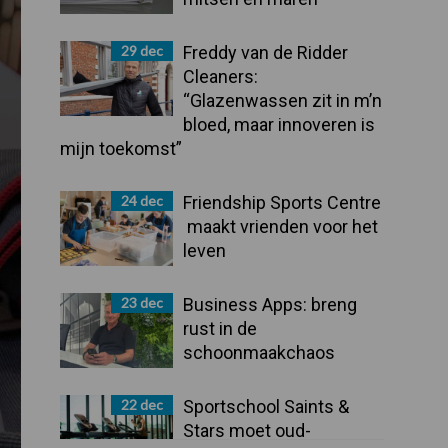
29 dec
Freddy van de Ridder
Cleaners:
“Glazenwassen zit in m’n
bloed, maar innoveren is
mijn toekomst”
24 dec
Friendship Sports Centre
maakt vrienden voor het
leven
23 dec
Business Apps: breng
rust in de
schoonmaakchaos
22 dec
Sportschool Saints &
Stars moet oud-