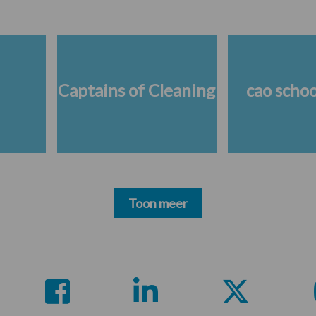
Captains of Cleaning
cao scho
Toon meer