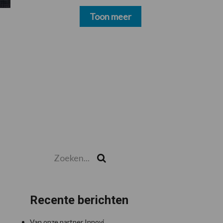
schoonmakers alsnog
betalen
Toon meer
Zoeken...
Zoek
Recente berichten
Van onze partner Innovi