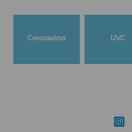
Coronavirus
UVC
Footer