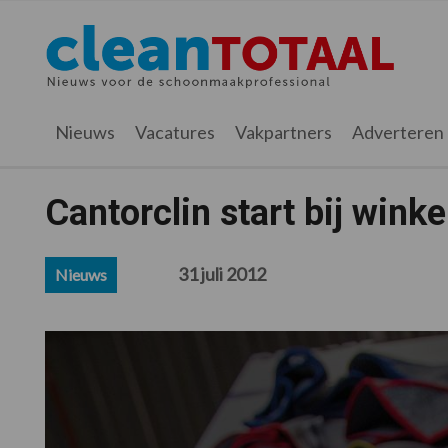
Spring
Door
Spring
Spring
naar
naar
naar
naar
Cleantotaal.nl
Het
de
de
de
de
hoofdnavigatie
hoofd
eerste
voettekst
laatste
inhoud
sidebar
nieuws
Nieuws
Vacatures
Vakpartners
Adverteren
voor
de
professionele
Cantorclin start bij winke
schoonmaak
31 juli 2012
Nieuws