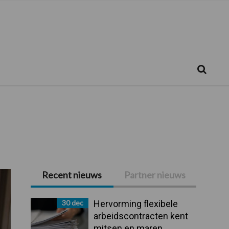
Zoeken...
Zoek
Recent nieuws
Partner nieuws
Primaire
Sidebar
30 dec
Hervorming flexibele
arbeidscontracten kent
mitsen en maren