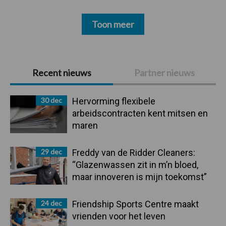
Toon meer
Primaire
Recent nieuws
Partner nieuws
Sidebar
30 dec
Hervorming flexibele
arbeidscontracten kent mitsen en
maren
29 dec
Freddy van de Ridder Cleaners:
“Glazenwassen zit in m’n bloed,
maar innoveren is mijn toekomst”
24 dec
Friendship Sports Centre maakt
vrienden voor het leven