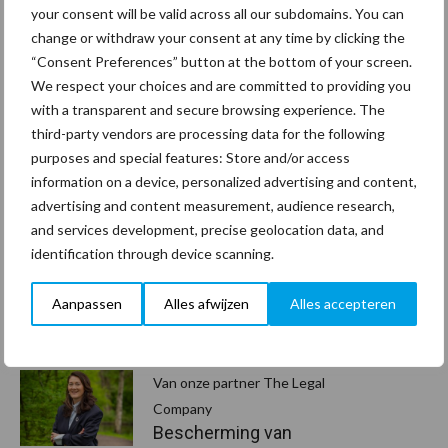
Net als onze Zoover beoordeling. Mede dankzij de oplossingen
your consent will be valid across all our subdomains. You can
van Vendor kunnen wij een dergelijke score behalen. Daarom
change or withdraw your consent at any time by clicking the
vinden wij dat Vendor deze score ook verdient!”
“Consent Preferences” button at the bottom of your screen.
We respect your choices and are committed to providing you
with a transparent and secure browsing experience. The
third-party vendors are processing data for the following
www.vendor.nl
purposes and special features: Store and/or access
Aanbevolen voor jou! Lees meer
information on a device, personalized advertising and content,
advertising and content measurement, audience research,
and services development, precise geolocation data, and
Van onze partner Innovi
identification through device scanning.
Beetle veegrobot: jouw
slimme hulp op de
Aanpassen
Alles afwijzen
Alles accepteren
werkvloer
Van onze partner The Legal
Company
Bescherming van