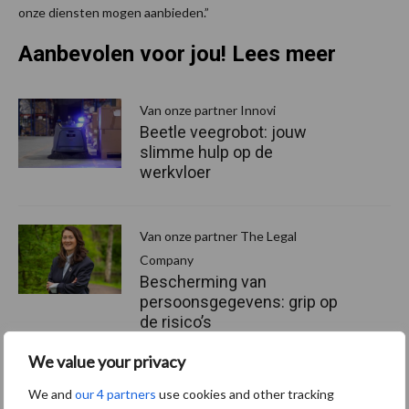
onze diensten mogen aanbieden.”
Aanbevolen voor jou! Lees meer
Van onze partner Innovi
Beetle veegrobot: jouw
slimme hulp op de
werkvloer
Van onze partner The Legal
Company
Bescherming van
persoonsgegevens: grip op
de risico’s
We value your privacy
Hervorming flexibele
We and
our 4 partners
use cookies and other tracking
arbeidscontracten kent