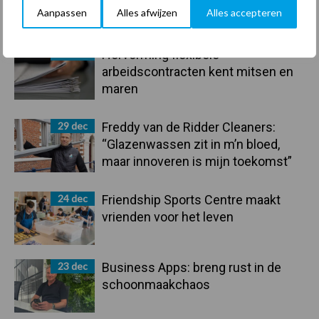
Primaire
Aanpassen
Alles afwijzen
Alles accepteren
Recent nieuws
Partner nieuws
Sidebar
30 dec
Hervorming flexibele
arbeidscontracten kent mitsen en
maren
29 dec
Freddy van de Ridder Cleaners:
“Glazenwassen zit in m’n bloed,
maar innoveren is mijn toekomst”
24 dec
Friendship Sports Centre maakt
vrienden voor het leven
23 dec
Business Apps: breng rust in de
schoonmaakchaos