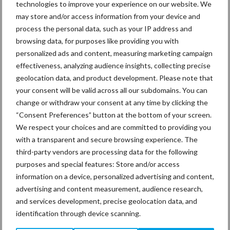
technologies to improve your experience on our website. We
mitsen en maren
may store and/or access information from your device and
process the personal data, such as your IP address and
browsing data, for purposes like providing you with
personalized ads and content, measuring marketing campaign
Thema's
Vakpartners
effectiveness, analyzing audience insights, collecting precise
geolocation data, and product development. Please note that
your consent will be valid across all our subdomains. You can
change or withdraw your consent at any time by clicking the
“Consent Preferences” button at the bottom of your screen.
Coronavirus
UVC
We respect your choices and are committed to providing you
with a transparent and secure browsing experience. The
third-party vendors are processing data for the following
purposes and special features: Store and/or access
information on a device, personalized advertising and content,
advertising and content measurement, audience research,
Toon meer
and services development, precise geolocation data, and
identification through device scanning.