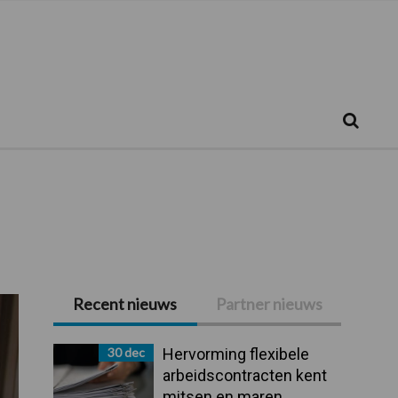
Zoeken...
Zoek
Recent nieuws
Partner nieuws
Primaire
Sidebar
30 dec
Hervorming flexibele
arbeidscontracten kent
mitsen en maren