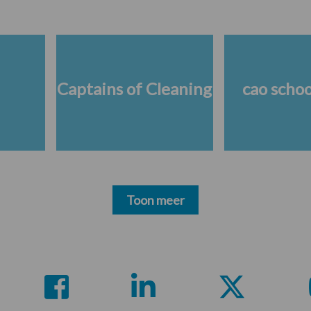
Captains of Cleaning
cao scho
Toon meer