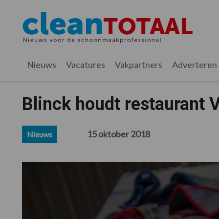
Spring
Door
Spring
Spring
naar
naar
naar
naar
Cleantotaal.nl
Het
de
de
de
de
hoofdnavigatie
hoofd
eerste
voettekst
laatste
inhoud
sidebar
nieuws
Nieuws
Vacatures
Vakpartners
Adverteren
voor
de
professionele
Blinck houdt restaurant 
schoonmaak
15 oktober 2018
Nieuws