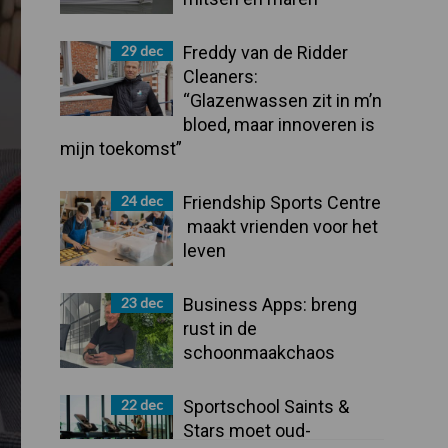
29 dec
Freddy van de Ridder
Cleaners:
“Glazenwassen zit in m’n
bloed, maar innoveren is
mijn toekomst”
24 dec
Friendship Sports Centre
maakt vrienden voor het
leven
23 dec
Business Apps: breng
rust in de
schoonmaakchaos
22 dec
Sportschool Saints &
Stars moet oud-