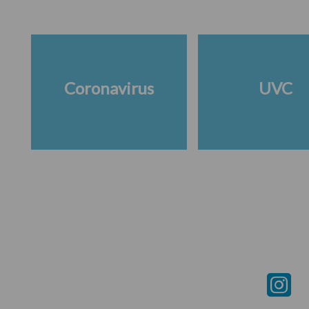
Coronavirus
UVC
Footer