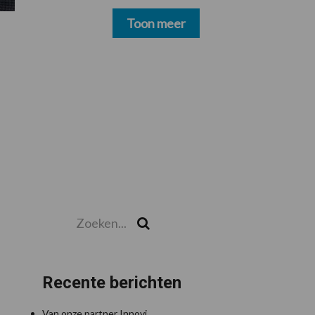
schoonmakers alsnog
betalen
Toon meer
Zoeken...
Zoek
Recente berichten
Van onze partner Innovi