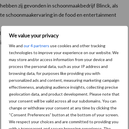
e hebben zij gevonden in schoonmaakbedrijf Blinck, als
ste schoonmaakervaring in de food en entertainment
 de schoonmakers van Blinck gestart met de dagelijkse
We value your privacy
ij deze nieuwe ‘place to be’
We and
our 4 partners
use cookies and other tracking
technologies to improve your experience on our website. We
may store and/or access information from your device and
process the personal data, such as your IP address and
browsing data, for purposes like providing you with
personalized ads and content, measuring marketing campaign
effectiveness, analyzing audience insights, collecting precise
geolocation data, and product development. Please note that
your consent will be valid across all our subdomains. You can
change or withdraw your consent at any time by clicking the
“Consent Preferences” button at the bottom of your screen.
We respect your choices and are committed to providing you
with a transparent and secure browsing experience. The