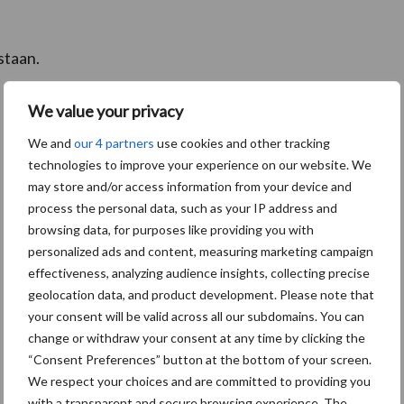
staan.
We value your privacy
We and
our 4 partners
use cookies and other tracking
technologies to improve your experience on our website. We
may store and/or access information from your device and
process the personal data, such as your IP address and
browsing data, for purposes like providing you with
personalized ads and content, measuring marketing campaign
effectiveness, analyzing audience insights, collecting precise
geolocation data, and product development. Please note that
your consent will be valid across all our subdomains. You can
change or withdraw your consent at any time by clicking the
“Consent Preferences” button at the bottom of your screen.
We respect your choices and are committed to providing you
with a transparent and secure browsing experience. The