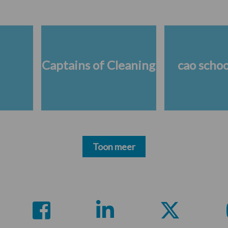
Captains of Cleaning
cao scho
Toon meer