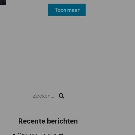
schoonmakers alsnog
betalen
Toon meer
Zoeken...
Zoek
Recente berichten
Van onze partner Innovi