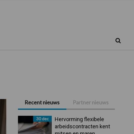
Zoeken...
Zoek
Recent nieuws
Partner nieuws
Primaire
Sidebar
30 dec
Hervorming flexibele
arbeidscontracten kent
mitsen en maren