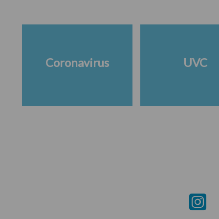
Coronavirus
UVC
Footer