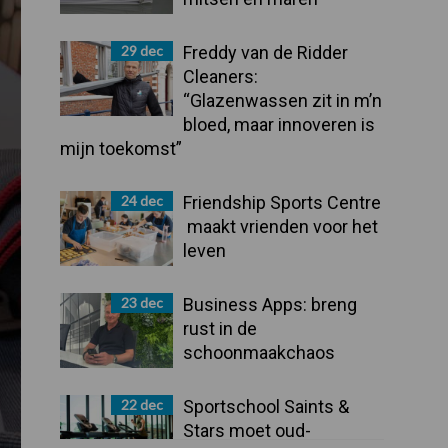
29 dec
Freddy van de Ridder
Cleaners:
“Glazenwassen zit in m’n
bloed, maar innoveren is
mijn toekomst”
24 dec
Friendship Sports Centre
maakt vrienden voor het
leven
23 dec
Business Apps: breng
rust in de
schoonmaakchaos
22 dec
Sportschool Saints &
Stars moet oud-