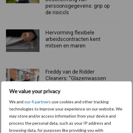
persoonsgegevens: grip op
de risico’s
Hervorming flexibele
arbeidscontracten kent
mitsen en maren
Freddy van de Ridder
Cleaners: “Glazenwassen
zit in m’n bloed, maar
We value your privacy
innoveren is mijn toekomst”
We and
our 4 partners
use cookies and other tracking
technologies to improve your experience on our website. We
may store and/or access information from your device and
Thema's
Vakpartners
process the personal data, such as your IP address and
browsing data, for purposes like providing you with