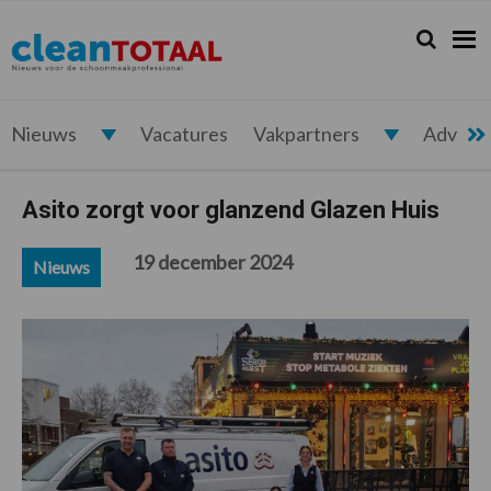
Spring
Door
Spring
Spring
naar
naar
naar
naar
Zoeken...
Zoek
Cleantotaal.nl
Het
de
de
de
de
hoofdnavigatie
hoofd
eerste
voettekst
laatste
inhoud
sidebar
nieuws
voor
Nieuws
Vacatures
Vakpartners
Advert
de
professionele
Asito zorgt voor glanzend Glazen Huis
schoonmaak
19 december 2024
Nieuws