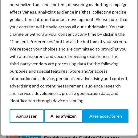
personalized ads and content, measuring marketing campaign
effectiveness, analyzing audience insights, collecting precise
geolocation data, and product development. Please note that
Coronavirus
UVC
your consent will be valid across all our subdomains. You can
change or withdraw your consent at any time by clicking the
“Consent Preferences” button at the bottom of your screen.
We respect your choices and are committed to providing you
with a transparent and secure browsing experience. The
Toon meer
third-party vendors are processing data for the following
purposes and special features: Store and/or access
information on a device, personalized advertising and content,
Primaire
advertising and content measurement, audience research,
Recent nieuws
Partner nieuws
and services development, precise geolocation data, and
Sidebar
identification through device scanning.
30 dec
Hervorming flexibele
arbeidscontracten kent mitsen en
Aanpassen
Alles afwijzen
Alles accepteren
maren
29 dec