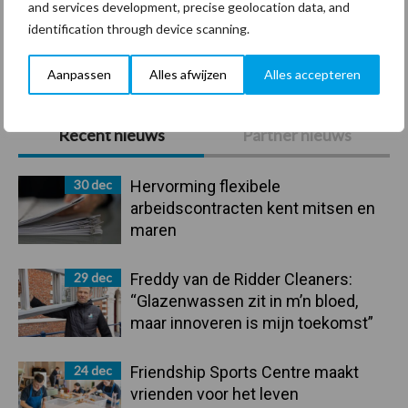
and services development, precise geolocation data, and
identification through device scanning.
Toon meer
Aanpassen
Alles afwijzen
Alles accepteren
Primaire
Recent nieuws
Partner nieuws
Sidebar
30 dec
Hervorming flexibele
arbeidscontracten kent mitsen en
maren
29 dec
Freddy van de Ridder Cleaners:
“Glazenwassen zit in m’n bloed,
maar innoveren is mijn toekomst”
24 dec
Friendship Sports Centre maakt
vrienden voor het leven