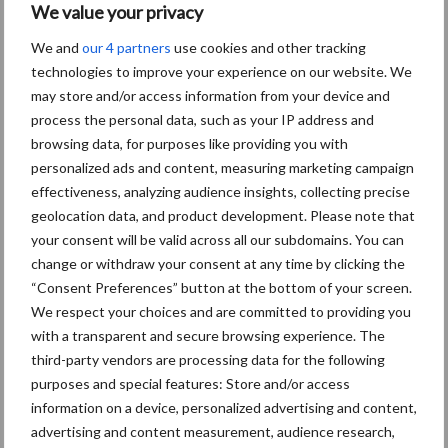
persoonsgegevens: grip op
We value your privacy
de risico’s
We and
our 4 partners
use cookies and other tracking
technologies to improve your experience on our website. We
may store and/or access information from your device and
Hervorming flexibele
process the personal data, such as your IP address and
arbeidscontracten kent
mitsen en maren
browsing data, for purposes like providing you with
personalized ads and content, measuring marketing campaign
effectiveness, analyzing audience insights, collecting precise
geolocation data, and product development. Please note that
your consent will be valid across all our subdomains. You can
Thema's
Vakpartners
change or withdraw your consent at any time by clicking the
“Consent Preferences” button at the bottom of your screen.
We respect your choices and are committed to providing you
with a transparent and secure browsing experience. The
third-party vendors are processing data for the following
Coronavirus
UVC
purposes and special features: Store and/or access
information on a device, personalized advertising and content,
advertising and content measurement, audience research,