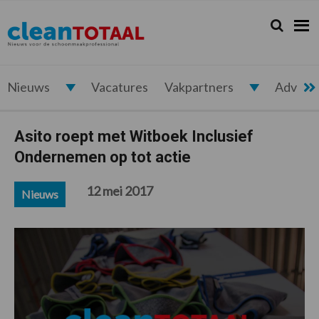
Spring
Door
Spring
Spring
naar
naar
naar
naar
Zoeken...
Zoek
Cleantotaal.nl
Het
de
de
de
de
hoofdnavigatie
hoofd
eerste
voettekst
laatste
inhoud
sidebar
nieuws
voor
Nieuws
Vacatures
Vakpartners
Advert
de
professionele
Asito roept met Witboek Inclusief
schoonmaak
Ondernemen op tot actie
12 mei 2017
Nieuws