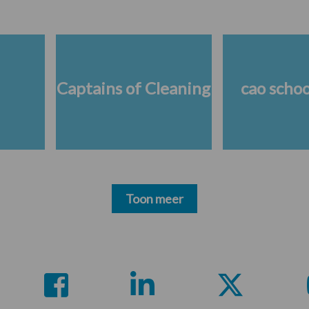
Captains of Cleaning
cao scho
Toon meer