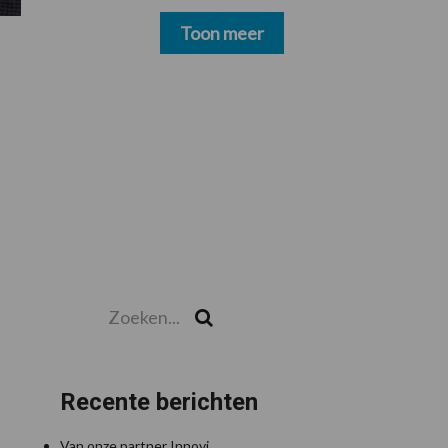
schoonmakers alsnog
betalen
Toon meer
Zoeken...
Zoek
Recente berichten
Van onze partner Innovi