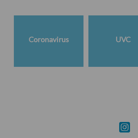
Coronavirus
UVC
Footer