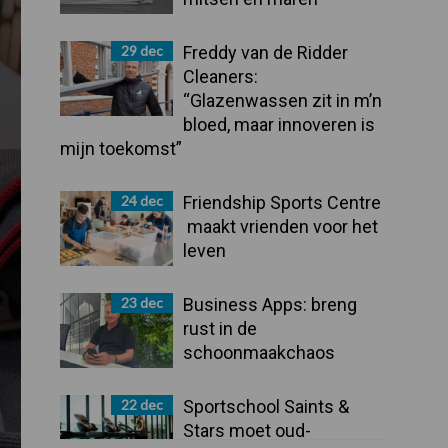
29 dec
Freddy van de Ridder
Cleaners:
“Glazenwassen zit in m’n
bloed, maar innoveren is
mijn toekomst”
24 dec
Friendship Sports Centre
maakt vrienden voor het
leven
23 dec
Business Apps: breng
rust in de
schoonmaakchaos
22 dec
Sportschool Saints &
Stars moet oud-