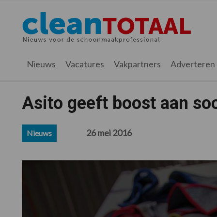
Spring
Door
Spring
Spring
naar
naar
naar
naar
Cleantotaal.nl
Het
de
de
de
de
hoofdnavigatie
hoofd
eerste
voettekst
laatste
inhoud
sidebar
nieuws
Nieuws
Vacatures
Vakpartners
Adverteren
voor
de
professionele
Asito geeft boost aan s
schoonmaak
26 mei 2016
Nieuws