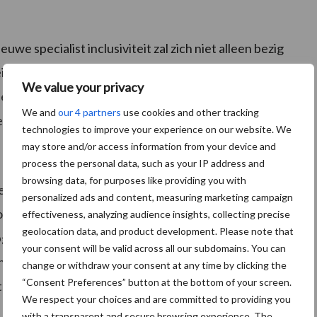
e specialist inclusiviteit zal zich niet alleen bezig
t, zoals regelgeving. Ze zal ook een katalysator zijn
We value your privacy
etenpartners. Met Leonore zal Asito nog meer kunnen
We and
our 4 partners
use cookies and other tracking
e doelgroepen.’
technologies to improve your experience on our website. We
may store and/or access information from your device and
process the personal data, such as your IP address and
browsing data, for purposes like providing you with
er dan het uitvoeren van de participatiewet en
personalized ads and content, measuring marketing campaign
ook doelgroepen die we bij de maatschappij willen
effectiveness, analyzing audience insights, collecting precise
geolocation data, and product development. Please note that
opgenomen, zoals mensen in de bijstand en
your consent will be valid across all our subdomains. You can
Mijn doel is om inclusiviteit niet alleen binnen Asito
change or withdraw your consent at any time by clicking the
“Consent Preferences” button at the bottom of your screen.
 van de maatschappij.’
We respect your choices and are committed to providing you
with a transparent and secure browsing experience. The