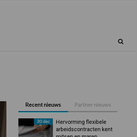
Zoeken...
Zoek
Recent nieuws
Partner nieuws
Primaire
Sidebar
30 dec
Hervorming flexibele
arbeidscontracten kent
mitsen en maren