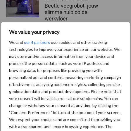
Beetle veegrobot: jouw
slimme hulp op de
werkvloer
We value your privacy
Van onze partner The Legal
We and
our 4 partners
use cookies and other tracking
Company
technologies to improve your experience on our website. We
Bescherming van
may store and/or access information from your device and
persoonsgegevens: grip op
process the personal data, such as your IP address and
de risico’s
browsing data, for purposes like providing you with
personalized ads and content, measuring marketing campaign
effectiveness, analyzing audience insights, collecting precise
Hervorming flexibele
geolocation data, and product development. Please note that
arbeidscontracten kent
your consent will be valid across all our subdomains. You can
mitsen en maren
change or withdraw your consent at any time by clicking the
“Consent Preferences” button at the bottom of your screen.
We respect your choices and are committed to providing you
with a transparent and secure browsing experience. The