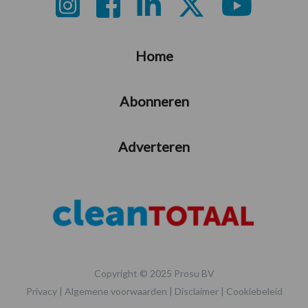
Footer
Home
Abonneren
Adverteren
Copyright © 2025 Prosu BV
Privacy
|
Algemene voorwaarden
|
Disclaimer
|
Cookiebeleid