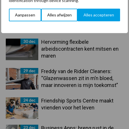
identification through device scanning.
Aanpassen
Alles afwijzen
Alles accepteren
Primaire
Recent nieuws
Partner nieuws
Sidebar
30 dec
Hervorming flexibele
arbeidscontracten kent mitsen en
maren
29 dec
Freddy van de Ridder Cleaners:
“Glazenwassen zit in m’n bloed,
maar innoveren is mijn toekomst”
24 dec
Friendship Sports Centre maakt
vrienden voor het leven
23 dec
Business Apps: breng rust in de