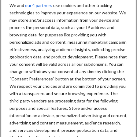
We and
our 4 partners
use cookies and other tracking
Freddy van de Ridder
technologies to improve your experience on our website. We
Cleaners: “Glazenwassen
may store and/or access information from your device and
zit in m’n bloed, maar
process the personal data, such as your IP address and
innoveren is mijn toekomst”
browsing data, for purposes like providing you with
personalized ads and content, measuring marketing campaign
effectiveness, analyzing audience insights, collecting precise
geolocation data, and product development. Please note that
Thema's
Vakpartners
your consent will be valid across all our subdomains. You can
change or withdraw your consent at any time by clicking the
“Consent Preferences” button at the bottom of your screen.
We respect your choices and are committed to providing you
with a transparent and secure browsing experience. The
Coronavirus
UVC
third-party vendors are processing data for the following
purposes and special features: Store and/or access
information on a device, personalized advertising and content,
advertising and content measurement, audience research,
and services development, precise geolocation data, and
Toon meer