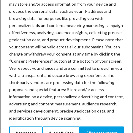
may store and/or access information from your device and
Aanbevolen voor jou! Lees meer
process the personal data, such as your IP address and
browsing data, for purposes like providing you with
personalized ads and content, measuring marketing campaign
Van onze partner Innovi
Beetle veegrobot: jouw
effectiveness, analyzing audience insights, collecting precise
slimme hulp op de
geolocation data, and product development. Please note that
werkvloer
your consent will be valid across all our subdomains. You can
change or withdraw your consent at any time by clicking the
“Consent Preferences” button at the bottom of your screen.
Van onze partner The Legal
We respect your choices and are committed to providing you
Company
with a transparent and secure browsing experience. The
Bescherming van
third-party vendors are processing data for the following
persoonsgegevens: grip op
purposes and special features: Store and/or access
de risico’s
information on a device, personalized advertising and content,
advertising and content measurement, audience research,
and services development, precise geolocation data, and
Hervorming flexibele
identification through device scanning.
arbeidscontracten kent
mitsen en maren
Aanpassen
Alles afwijzen
Alles accepteren