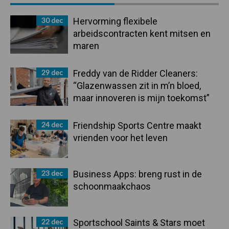
Sidebar
30 dec
Hervorming flexibele
arbeidscontracten kent mitsen en
maren
29 dec
Freddy van de Ridder Cleaners:
“Glazenwassen zit in m’n bloed,
maar innoveren is mijn toekomst”
24 dec
Friendship Sports Centre maakt
vrienden voor het leven
23 dec
Business Apps: breng rust in de
schoonmaakchaos
22 dec
Sportschool Saints & Stars moet