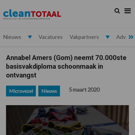
Spring
Door
Spring
Spring
naar
naar
naar
naar
Zoeken...
Zoek
Cleantotaal.nl
Het
de
de
de
de
hoofdnavigatie
hoofd
eerste
voettekst
laatste
inhoud
sidebar
nieuws
voor
Nieuws
Vacatures
Vakpartners
Advert
de
professionele
Annabel Amers (Gom) neemt 70.000ste
schoonmaak
basisvakdiploma schoonmaak in
ontvangst
5 maart 2020
Microvezel
Nieuws