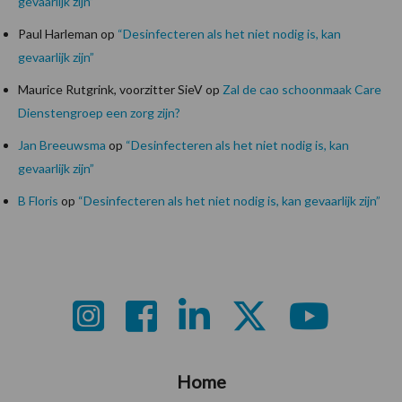
gevaarlijk zijn”
Paul Harleman
op
“Desinfecteren als het niet nodig is, kan
gevaarlijk zijn”
Maurice Rutgrink, voorzitter SieV
op
Zal de cao schoonmaak Care
Dienstengroep een zorg zijn?
Jan Breeuwsma
op
“Desinfecteren als het niet nodig is, kan
gevaarlijk zijn”
B Floris
op
“Desinfecteren als het niet nodig is, kan gevaarlijk zijn”
Footer
Home