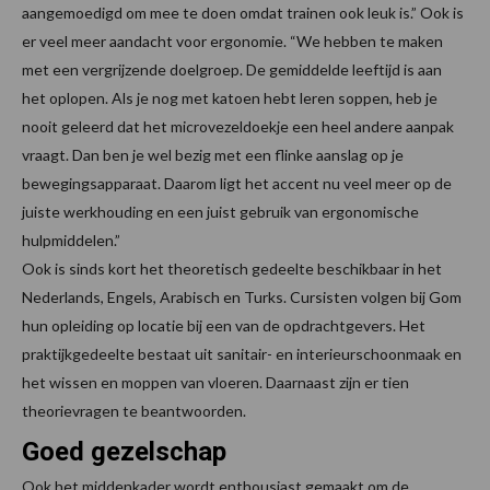
aangemoedigd om mee te doen omdat trainen ook leuk is.” Ook is
er veel meer aandacht voor ergonomie. “We hebben te maken
met een vergrijzende doelgroep. De gemiddelde leeftijd is aan
het oplopen. Als je nog met katoen hebt leren soppen, heb je
nooit geleerd dat het microvezeldoekje een heel andere aanpak
vraagt. Dan ben je wel bezig met een flinke aanslag op je
bewegingsapparaat. Daarom ligt het accent nu veel meer op de
juiste werkhouding en een juist gebruik van ergonomische
hulpmiddelen.”
Ook is sinds kort het theoretisch gedeelte beschikbaar in het
Nederlands, Engels, Arabisch en Turks. Cursisten volgen bij Gom
hun opleiding op locatie bij een van de opdrachtgevers. Het
praktijkgedeelte bestaat uit sanitair- en interieurschoonmaak en
het wissen en moppen van vloeren. Daarnaast zijn er tien
theorievragen te beantwoorden.
Goed gezelschap
Ook het middenkader wordt enthousiast gemaakt om de