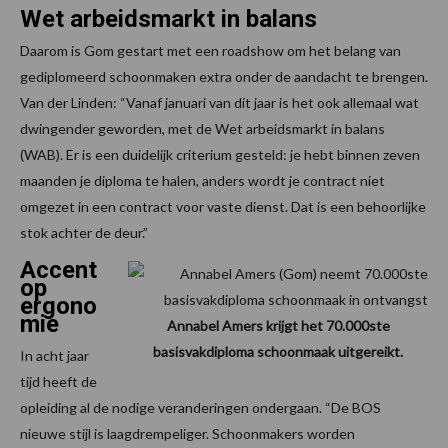
Wet arbeidsmarkt in balans
Daarom is Gom gestart met een roadshow om het belang van
gediplomeerd schoonmaken extra onder de aandacht te brengen.
Van der Linden: “Vanaf januari van dit jaar is het ook allemaal wat
dwingender geworden, met de Wet arbeidsmarkt in balans
(WAB). Er is een duidelijk criterium gesteld: je hebt binnen zeven
maanden je diploma te halen, anders wordt je contract niet
omgezet in een contract voor vaste dienst. Dat is een behoorlijke
stok achter de deur.”
Accent
op
ergono
mie
Annabel Amers krijgt het 70.000ste
basisvakdiploma schoonmaak uitgereikt.
In acht jaar
tijd heeft de
opleiding al de nodige veranderingen ondergaan. “De BOS
nieuwe stijl is laagdrempeliger. Schoonmakers worden