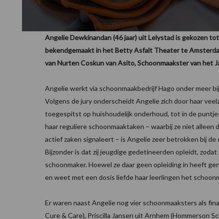
Angelie Dewkinandan (46 jaar) uit Lelystad is gekozen to
bekendgemaakt in het Betty Asfalt Theater te Amsterdam.
van Nurten Coskun van Asito, Schoonmaakster van het J
Angelie werkt via schoonmaakbedrijf Hago onder meer bij R
Volgens de jury onderscheidt Angelie zich door haar vee
toegespitst op huishoudelijk onderhoud, tot in de puntje
haar reguliere schoonmaaktaken – waarbij ze niet allee
actief zaken signaleert – is Angelie zeer betrokken bij d
Bijzonder is dat zij jeugdige gedetineerden opleidt, zodat 
schoonmaker. Hoewel ze daar geen opleiding in heeft gen
en weet met een dosis liefde haar leerlingen het schoonm
Er waren naast Angelie nog vier schoonmaaksters als final
Cure & Care), Priscilla Jansen uit Arnhem (Hommerson 