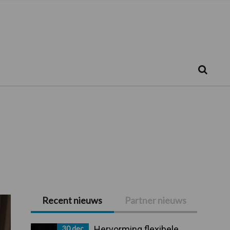
Zoeken...
Zoek
Recent nieuws
Partner nieuws
Primaire
Sidebar
30 dec
Hervorming flexibele