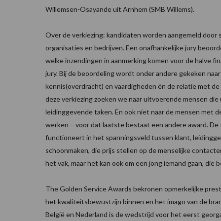
Willemsen-Osayande uit Arnhem (SMB Willems).
Over de verkiezing: kandidaten worden aangemeld door
organisaties en bedrijven. Een onafhankelijke jury beoord
welke inzendingen in aanmerking komen voor de halve fin
jury. Bij de beoordeling wordt onder andere gekeken naar 
kennis(overdracht) en vaardigheden én de relatie met de 
deze verkiezing zoeken we naar uitvoerende mensen die u
leidinggevende taken. En ook niet naar de mensen met d
werken – voor dat laatste bestaat een andere award. De t
functioneert in het spanningsveld tussen klant, leidingg
schoonmaken, die prijs stellen op de menselijke contacten 
het vak, maar het kan ook om een jong iemand gaan, die 
The Golden Service Awards bekronen opmerkelijke presta
het kwaliteitsbewustzijn binnen en het imago van de branc
België en Nederland is de wedstrijd voor het eerst georg