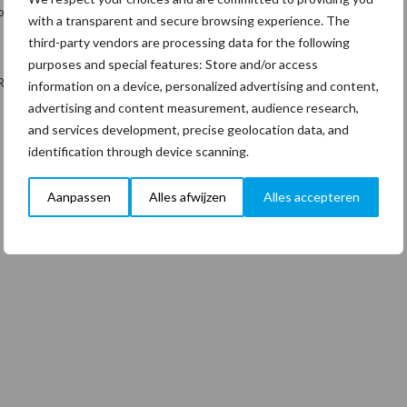
hoongemaakte project (in diverse categorieën), Beste leerbedrijf en
with a transparent and secure browsing experience. The
third-party vendors are processing data for the following
purposes and special features: Store and/or access
BERLY-CLARK PROFESSIONAL*. Alpheios is Gold co-sponsor. OSB,
information on a device, personalized advertising and content,
en Service Management zijn als ambassadeur bij de wedstrijd
advertising and content measurement, audience research,
and services development, precise geolocation data, and
identification through device scanning.
Aanpassen
Alles afwijzen
Alles accepteren