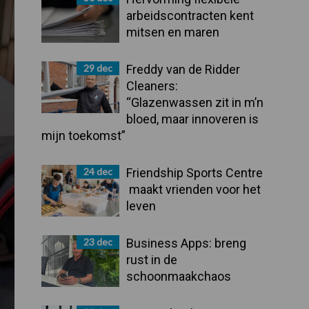
arbeidscontracten kent
mitsen en maren
29 dec
Freddy van de Ridder
Cleaners:
“Glazenwassen zit in m’n
bloed, maar innoveren is
mijn toekomst”
24 dec
Friendship Sports Centre
maakt vrienden voor het
leven
23 dec
Business Apps: breng
rust in de
schoonmaakchaos