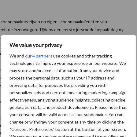
 schoonmaakbedrijven en eigen schoonmaakdiensten van
eelt de inzendingen. Tijdens een eerste juryronde bepaalt de jury
ale. Deze kandidaten krijgen vervolgens persoonlijk bezoek van de
We value your privacy
betrokkenheid, inzet, motivatie, opleiding & ervaring,
opdrachtgever en het eigen team. Jurylid Cor van der Velden: ‘In
We and
our 4 partners
use cookies and other tracking
itblinken in hun vak, dus niet naar medewerkers met veel
technologies to improve your experience on our website. We
e meeste diploma’s of de kandidaten die in het schoonste gebouw
may store and/or access information from your device and
itel gaat steeds naar dié kundige kandidaat die het beste
process the personal data, such as your IP address and
browsing data, for purposes like providing you with
evende en collega’s. Het zijn mensen met een passie voor
personalized ads and content, measuring marketing campaign
die schoonmaak met zich meebrengt. Meestal zit hij of zij al lang in
effectiveness, analyzing audience insights, collecting precise
bewust vanaf school voor de schoonmaak heeft gekozen.’
geolocation data, and product development. Please note that
your consent will be valid across all our subdomains. You can
ties in de schoonmaakbranche en willen een bijdrage leveren aan
change or withdraw your consent at any time by clicking the
he. De prijzen zijn voor het eerst uitgereikt in Engeland in 1991. In
“Consent Preferences” button at the bottom of your screen.
aniseerd in 2002. Naast de jaarlijkse Schoonmaker van het Jaar-
We respect your choices and are committed to providing you