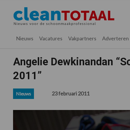
Spring
Door
Spring
Spring
naar
naar
naar
naar
Cleantotaal.nl
Het
de
de
de
de
hoofdnavigatie
hoofd
eerste
voettekst
laatste
inhoud
sidebar
nieuws
Nieuws
Vacatures
Vakpartners
Adverteren
voor
de
professionele
Angelie Dewkinandan “S
schoonmaak
2011”
23 februari 2011
Nieuws