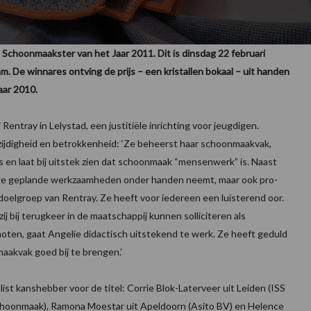
t Schoonmaakster van het Jaar 2011. Dit is dinsdag 22 februari
 De winnares ontving de prijs – een kristallen bokaal – uit handen
aar 2010.
entray in Lelystad, een justitiële inrichting voor jeugdigen.
lzijdigheid en betrokkenheid: ‘Ze beheerst haar schoonmaakvak,
s en laat bij uitstek zien dat schoonmaak “mensenwerk” is. Naast
n de geplande werkzaamheden onder handen neemt, maar ook pro-
e doelgroep van Rentray. Ze heeft voor iedereen een luisterend oor.
zij bij terugkeer in de maatschappij kunnen solliciteren als
oten, gaat Angelie didactisch uitstekend te werk. Ze heeft geduld
aakvak goed bij te brengen.’
ist kanshebber voor de titel: Corrie Blok-Laterveer uit Leiden (ISS
Schoonmaak), Ramona Moestar uit Apeldoorn (Asito BV) en Helence