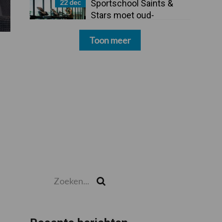
22 dec
Sportschool Saints &
Stars moet oud-
schoonmakers alsnog
betalen
Toon meer
Zoeken...
Zoek