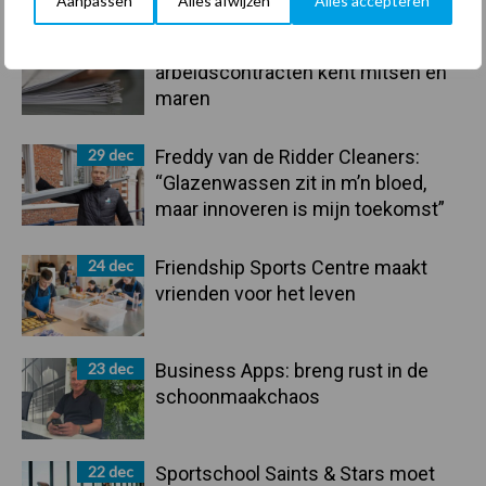
Aanpassen
Alles afwijzen
Alles accepteren
Sidebar
30 dec
Hervorming flexibele
arbeidscontracten kent mitsen en
maren
29 dec
Freddy van de Ridder Cleaners:
“Glazenwassen zit in m’n bloed,
maar innoveren is mijn toekomst”
24 dec
Friendship Sports Centre maakt
vrienden voor het leven
23 dec
Business Apps: breng rust in de
schoonmaakchaos
22 dec
Sportschool Saints & Stars moet