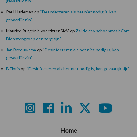
gevaarlijk zijn”
Paul Harleman
op
“Desinfecteren als het niet nodig is, kan
gevaarlijk zijn”
Maurice Rutgrink, voorzitter SieV
op
Zal de cao schoonmaak Care
Dienstengroep een zorg zijn?
Jan Breeuwsma
op
“Desinfecteren als het niet nodig is, kan
gevaarlijk zijn”
B Floris
op
“Desinfecteren als het niet nodig is, kan gevaarlijk zijn”
Footer
Home