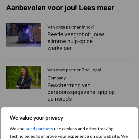
Aanbevolen voor jou! Lees meer
Van onze partner Innovi
Beetle veegrobot: jouw
slimme hulp op de
werkvloer
Van onze partner The Legal
Company
Bescherming van
persoonsgegevens: grip op
de risico’s
We value your privacy
Hervorming flexibele
arbeidscontracten kent
We and
our 4 partners
use cookies and other tracking
mitsen en maren
technologies to improve your experience on our website. We