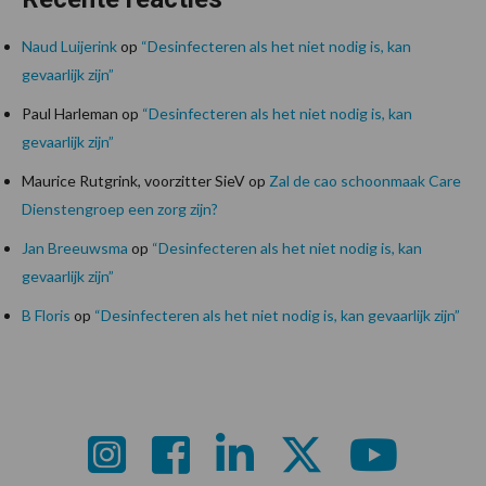
Naud Luijerink
op
“Desinfecteren als het niet nodig is, kan
gevaarlijk zijn”
Paul Harleman
op
“Desinfecteren als het niet nodig is, kan
gevaarlijk zijn”
Maurice Rutgrink, voorzitter SieV
op
Zal de cao schoonmaak Care
Dienstengroep een zorg zijn?
Jan Breeuwsma
op
“Desinfecteren als het niet nodig is, kan
gevaarlijk zijn”
B Floris
op
“Desinfecteren als het niet nodig is, kan gevaarlijk zijn”
Footer