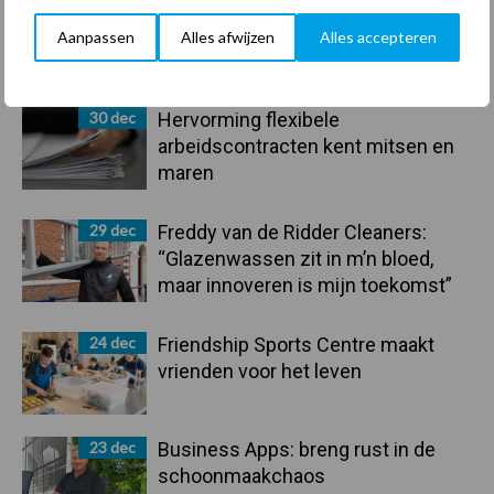
Aanpassen
Alles afwijzen
Alles accepteren
Primaire
Recent nieuws
Partner nieuws
Sidebar
30 dec
Hervorming flexibele
arbeidscontracten kent mitsen en
maren
29 dec
Freddy van de Ridder Cleaners:
“Glazenwassen zit in m’n bloed,
maar innoveren is mijn toekomst”
24 dec
Friendship Sports Centre maakt
vrienden voor het leven
23 dec
Business Apps: breng rust in de
schoonmaakchaos