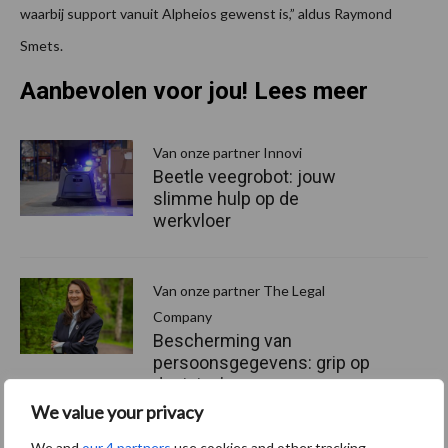
waarbij support vanuit Alpheios gewenst is,” aldus Raymond
Smets.
Aanbevolen voor jou! Lees meer
Van onze partner Innovi
Beetle veegrobot: jouw
slimme hulp op de
werkvloer
Van onze partner The Legal
Company
Bescherming van
persoonsgegevens: grip op
de risico’s
We value your privacy
We and
our 4 partners
use cookies and other tracking