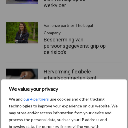
werkvloer
Van onze partner The Legal
Company
Bescherming van
persoonsgegevens: grip op
de risico’s
Hervorming flexibele
arbeidscontracten kent
mitsen en maren
We value your privacy
We and
our 4 partners
use cookies and other tracking
technologies to improve your experience on our website. We
may store and/or access information from your device and
Thema's
Vakpartners
process the personal data, such as your IP address and
browsing data, for purposes like providing you with