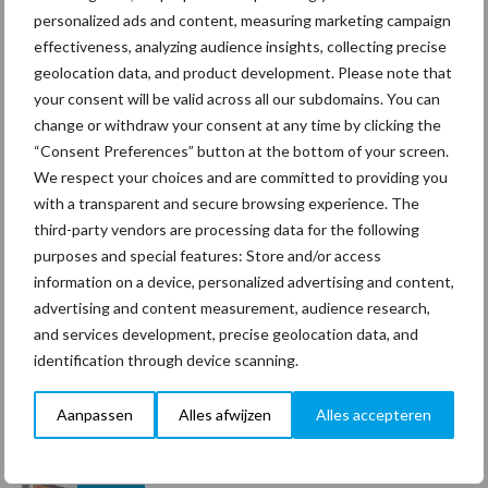
personalized ads and content, measuring marketing campaign
effectiveness, analyzing audience insights, collecting precise
geolocation data, and product development. Please note that
Coronavirus
UVC
your consent will be valid across all our subdomains. You can
change or withdraw your consent at any time by clicking the
“Consent Preferences” button at the bottom of your screen.
We respect your choices and are committed to providing you
with a transparent and secure browsing experience. The
Toon meer
third-party vendors are processing data for the following
purposes and special features: Store and/or access
information on a device, personalized advertising and content,
Primaire
advertising and content measurement, audience research,
Recent nieuws
Partner nieuws
and services development, precise geolocation data, and
Sidebar
identification through device scanning.
30 dec
Hervorming flexibele
arbeidscontracten kent mitsen en
Aanpassen
Alles afwijzen
Alles accepteren
maren