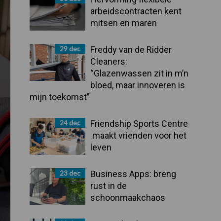
arbeidscontracten kent
mitsen en maren
29 dec
Freddy van de Ridder
Cleaners:
“Glazenwassen zit in m’n
bloed, maar innoveren is
mijn toekomst”
24 dec
Friendship Sports Centre
maakt vrienden voor het
leven
23 dec
Business Apps: breng
rust in de
schoonmaakchaos