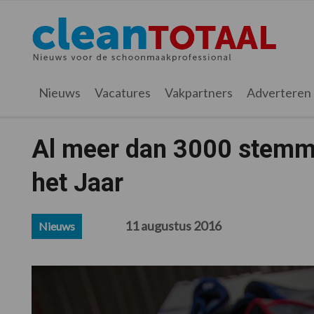
Spring
Door
Spring
Spring
naar
naar
naar
naar
Cleantotaal.nl
Het
de
de
de
de
hoofdnavigatie
hoofd
eerste
voettekst
laatste
inhoud
sidebar
nieuws
Nieuws
Vacatures
Vakpartners
Adverteren
voor
de
professionele
Al meer dan 3000 stemm
schoonmaak
het Jaar
11 augustus 2016
Nieuws