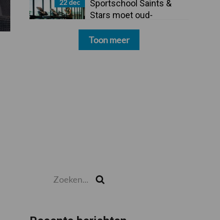
22 dec
Sportschool Saints &
Stars moet oud-
schoonmakers alsnog
betalen
Toon meer
Zoeken...
Zoek