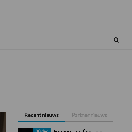
Zoeken...
Zoek
Recent nieuws
Partner nieuws
Primaire
Sidebar
30 dec
Hervorming flexibele