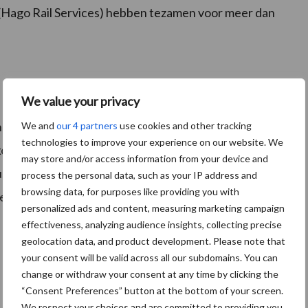
(Hago Rail Services) hebben tezamen voor meer dan
We value your privacy
naar kandidaten voor dé titel schoonmaker van 2016.
We and
our 4 partners
use cookies and other tracking
technologies to improve your experience on our website. We
rs in de spotlight die overal in Nederland werkzaam
may store and/or access information from your device and
ustus maakt Hago de winnaars bekend. Zij
process the personal data, such as your IP address and
browsing data, for purposes like providing you with
ervice Award verkiezing van de Schoonmaker van het
personalized ads and content, measuring marketing campaign
effectiveness, analyzing audience insights, collecting precise
geolocation data, and product development. Please note that
your consent will be valid across all our subdomains. You can
change or withdraw your consent at any time by clicking the
“Consent Preferences” button at the bottom of your screen.
We respect your choices and are committed to providing you