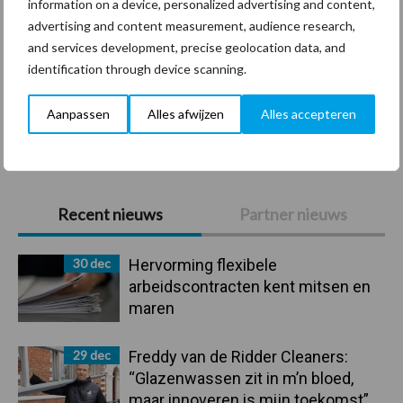
information on a device, personalized advertising and content,
SieV
UVC
advertising and content measurement, audience research,
and services development, precise geolocation data, and
identification through device scanning.
Aanpassen
Alles afwijzen
Alles accepteren
Toon meer
Primaire
Recent nieuws
Partner nieuws
Sidebar
30 dec
Hervorming flexibele
arbeidscontracten kent mitsen en
maren
29 dec
Freddy van de Ridder Cleaners:
“Glazenwassen zit in m’n bloed,
maar innoveren is mijn toekomst”