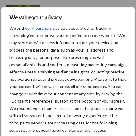
Van onze partner The Legal
We value your privacy
Company
Bescherming van
We and
our 4 partners
use cookies and other tracking
persoonsgegevens: grip op
technologies to improve your experience on our website. We
de risico’s
may store and/or access information from your device and
process the personal data, such as your IP address and
browsing data, for purposes like providing you with
Hervorming flexibele
arbeidscontracten kent
personalized ads and content, measuring marketing campaign
mitsen en maren
effectiveness, analyzing audience insights, collecting precise
geolocation data, and product development. Please note that
your consent will be valid across all our subdomains. You can
change or withdraw your consent at any time by clicking the
“Consent Preferences” button at the bottom of your screen.
Vakpartners
Thema's
We respect your choices and are committed to providing you
with a transparent and secure browsing experience. The
third-party vendors are processing data for the following
purposes and special features: Store and/or access