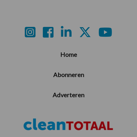
Footer
Home
Abonneren
Adverteren