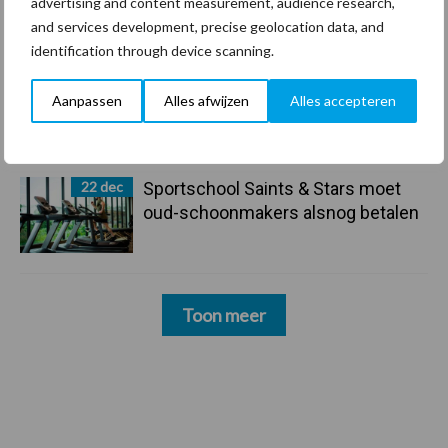
advertising and content measurement, audience research,
vrienden voor het leven
and services development, precise geolocation data, and
identification through device scanning.
23 dec
Business Apps: breng rust in de
Aanpassen
Alles afwijzen
Alles accepteren
schoonmaakchaos
22 dec
Sportschool Saints & Stars moet
oud-schoonmakers alsnog betalen
Toon meer