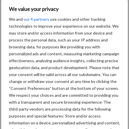
We value your privacy
We and
our 4 partners
use cookies and other tracking
Toon meer
technologies to improve your experience on our website. We
may store and/or access information from your device and
process the personal data, such as your IP address and
browsing data, for purposes like providing you with
Primaire
Recent nieuws
Partner nieuws
personalized ads and content, measuring marketing campaign
Sidebar
effectiveness, analyzing audience insights, collecting precise
geolocation data, and product development. Please note that
30 dec
Hervorming flexibele
your consent will be valid across all our subdomains. You can
arbeidscontracten kent mitsen en
change or withdraw your consent at any time by clicking the
maren
“Consent Preferences” button at the bottom of your screen.
We respect your choices and are committed to providing you
29 dec
Freddy van de Ridder Cleaners:
with a transparent and secure browsing experience. The
“Glazenwassen zit in m’n bloed,
third-party vendors are processing data for the following
maar innoveren is mijn toekomst”
purposes and special features: Store and/or access
information on a device, personalized advertising and content,
24 dec
Friendship Sports Centre maakt