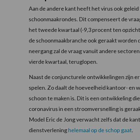
Aan de andere kant heeft het virus ook gelei
schoonmaakrondes. Dit compenseert de vraaguit
het tweede kwartaal (-9,3 procent ten opzichte
de schoonmaakbranche ook geraakt worden d
neergang zal de vraag vanuit andere sectore
vierde kwartaal, teruglopen.
Naast de conjuncturele ontwikkelingen zijn er
spelen. Zo daalt de hoeveelheid kantoor- en 
schoon te maken is. Dit is een ontwikkeling di
coronavirus in een stroomversnelling is ge
Model Eric de Jong verwacht zelfs dat de kan
dienstverlening
helemaal op de schop gaat
.