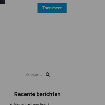
schoonmakers alsnog
betalen
Toon meer
Zoeken...
Zoek
Recente berichten
Van onze partner Innovi