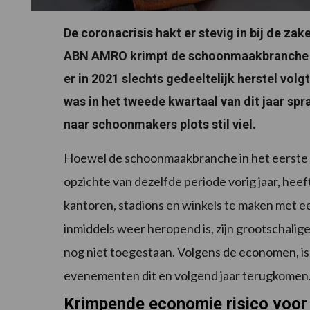
De coronacrisis hakt er stevig in bij de za
ABN AMRO krimpt de schoonmaakbranche in
er in 2021 slechts gedeeltelijk herstel volg
was in het tweede kwartaal van dit jaar sp
naar schoonmakers plots stil viel.
Hoewel de schoonmaakbranche in het eerste kw
opzichte van dezelfde periode vorig jaar, heeft 
kantoren, stadions en winkels te maken met e
inmiddels weer heropend is, zijn grootschali
nog niet toegestaan. Volgens de economen, is 
evenementen dit en volgend jaar terugkomen
Krimpende economie risico voo