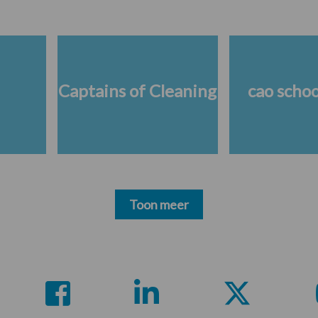
Captains of Cleaning
cao scho
Toon meer