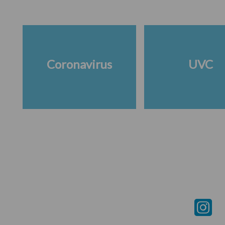
Coronavirus
UVC
Footer