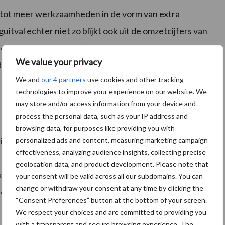
d tot meer werkzaamheden in de vorm van extra
val echter niet zo blijkt ook uit de omzetcijfers van
 van een jaar eerder). Op de iets langere termijn zal
We value your privacy
oor de krimpende economie. Door de economische
We and
our 4 partners
use cookies and other tracking
n naar schoonmaakactiviteiten, met name vanaf het
technologies to improve your experience on our website. We
may store and/or access information from your device and
process the personal data, such as your IP address and
 ook structurele ontwikkelingen die de sector parten
browsing data, for purposes like providing you with
winkelruimte, waardoor er minder oppervlakte is om
personalized ads and content, measuring marketing campaign
effectiveness, analyzing audience insights, collecting precise
e al langer gaande is, maar door de komst van het
geolocation data, and product development. Please note that
raakt. Bedenker van het New Normative Management
your consent will be valid across all our subdomains. You can
change or withdraw your consent at any time by clicking the
tooromgeving zodanig zal veranderen, dat de
“Consent Preferences” button at the bottom of your screen.
We respect your choices and are committed to providing you
with a transparent and secure browsing experience. The