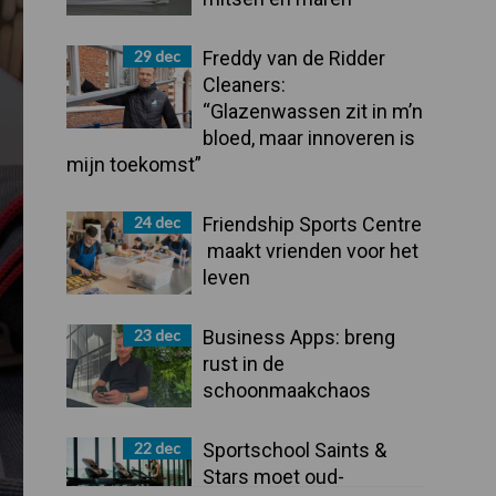
29 dec
Freddy van de Ridder
Cleaners:
“Glazenwassen zit in m’n
bloed, maar innoveren is
mijn toekomst”
24 dec
Friendship Sports Centre
maakt vrienden voor het
leven
23 dec
Business Apps: breng
rust in de
schoonmaakchaos
22 dec
Sportschool Saints &
Stars moet oud-