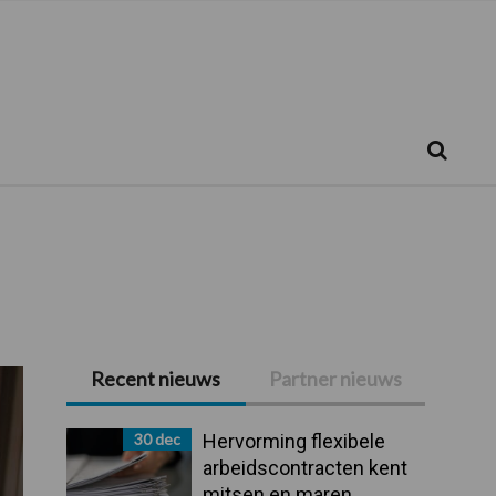
Zoeken...
Zoek
Recent nieuws
Partner nieuws
Primaire
Sidebar
30 dec
Hervorming flexibele
arbeidscontracten kent
mitsen en maren