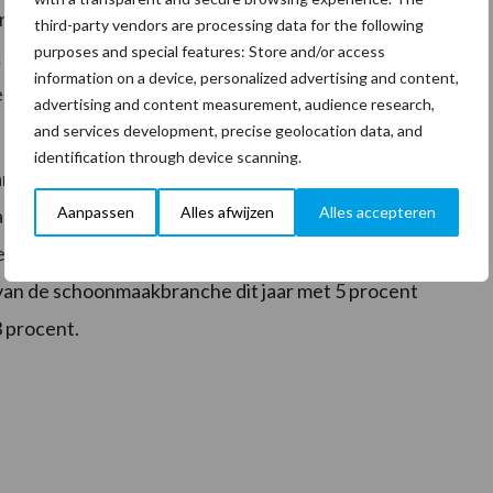
en op te vangen door hun activiteiten verbreden,
third-party vendors are processing data for the following
purposes and special features: Store and/or access
de catering en de beveiliging te verzorgen. Ook deze
information on a device, personalized advertising and content,
eraakt.
advertising and content measurement, audience research,
and services development, precise geolocation data, and
identification through device scanning.
 van de WAB te maken met kostenstijgingen. Door de
Aanpassen
Alles afwijzen
Alles accepteren
ag in hoeverre schoonmaakbedrijven in staat zijn de
rekenen aan hun klanten. Als gevolg van bovenstaande
van de schoonmaakbranche dit jaar met 5 procent
3 procent.