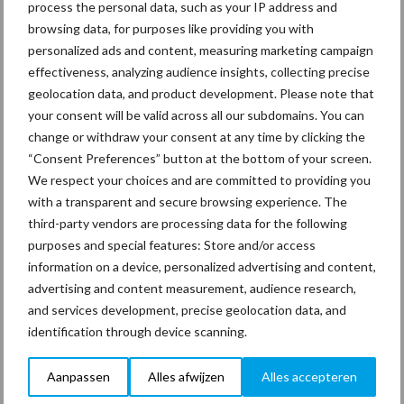
process the personal data, such as your IP address and
Vakpartners
Thema's
browsing data, for purposes like providing you with
personalized ads and content, measuring marketing campaign
effectiveness, analyzing audience insights, collecting precise
geolocation data, and product development. Please note that
your consent will be valid across all our subdomains. You can
SieV
UVC
change or withdraw your consent at any time by clicking the
“Consent Preferences” button at the bottom of your screen.
We respect your choices and are committed to providing you
with a transparent and secure browsing experience. The
third-party vendors are processing data for the following
purposes and special features: Store and/or access
Toon meer
information on a device, personalized advertising and content,
advertising and content measurement, audience research,
and services development, precise geolocation data, and
Primaire
identification through device scanning.
Recent nieuws
Partner nieuws
Sidebar
Aanpassen
Alles afwijzen
Alles accepteren
30 dec
Hervorming flexibele