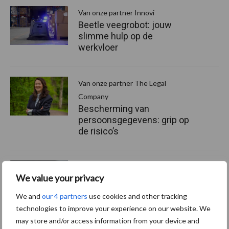
Van onze partner Innovi
Beetle veegrobot: jouw
slimme hulp op de
werkvloer
Van onze partner The Legal
Company
Bescherming van
persoonsgegevens: grip op
de risico’s
Hervorming flexibele
arbeidscontracten kent
We value your privacy
mitsen en maren
We and
our 4 partners
use cookies and other tracking
technologies to improve your experience on our website. We
may store and/or access information from your device and