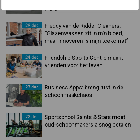
arbeidscontracten kent mitsen en
maren
29 dec
Freddy van de Ridder Cleaners:
“Glazenwassen zit in m’n bloed,
maar innoveren is mijn toekomst”
24 dec
Friendship Sports Centre maakt
vrienden voor het leven
23 dec
Business Apps: breng rust in de
schoonmaakchaos
22 dec
Sportschool Saints & Stars moet
oud-schoonmakers alsnog betalen