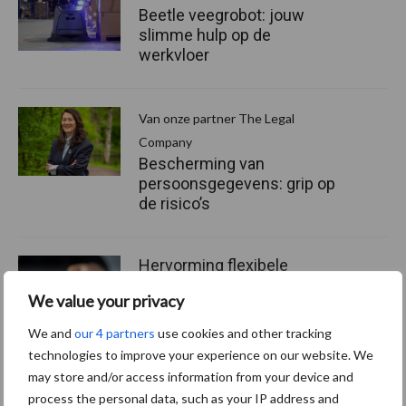
Beetle veegrobot: jouw
slimme hulp op de
werkvloer
Van onze partner The Legal
Company
Bescherming van
persoonsgegevens: grip op
de risico’s
Hervorming flexibele
arbeidscontracten kent
We value your privacy
mitsen en maren
We and
our 4 partners
use cookies and other tracking
technologies to improve your experience on our website. We
may store and/or access information from your device and
process the personal data, such as your IP address and
Thema's
Vakpartners