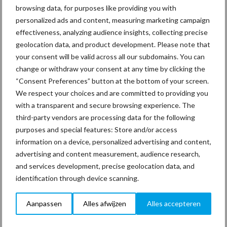
browsing data, for purposes like providing you with
personalized ads and content, measuring marketing campaign
effectiveness, analyzing audience insights, collecting precise
geolocation data, and product development. Please note that
your consent will be valid across all our subdomains. You can
Coronavirus
UVC
change or withdraw your consent at any time by clicking the
“Consent Preferences” button at the bottom of your screen.
We respect your choices and are committed to providing you
with a transparent and secure browsing experience. The
third-party vendors are processing data for the following
Toon meer
purposes and special features: Store and/or access
information on a device, personalized advertising and content,
advertising and content measurement, audience research,
Primaire
and services development, precise geolocation data, and
Recent nieuws
Partner nieuws
identification through device scanning.
Sidebar
30 dec
Hervorming flexibele
Aanpassen
Alles afwijzen
Alles accepteren
arbeidscontracten kent mitsen en
maren