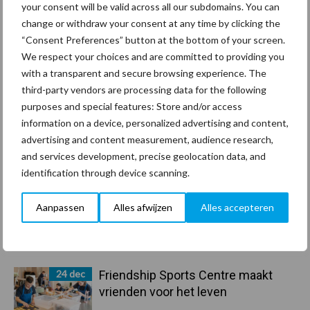
your consent will be valid across all our subdomains. You can
change or withdraw your consent at any time by clicking the
Toon meer
“Consent Preferences” button at the bottom of your screen.
We respect your choices and are committed to providing you
with a transparent and secure browsing experience. The
Primaire
third-party vendors are processing data for the following
Recent nieuws
Partner nieuws
purposes and special features: Store and/or access
Sidebar
information on a device, personalized advertising and content,
30 dec
Hervorming flexibele
advertising and content measurement, audience research,
arbeidscontracten kent mitsen en
and services development, precise geolocation data, and
maren
identification through device scanning.
29 dec
Freddy van de Ridder Cleaners:
Aanpassen
Alles afwijzen
Alles accepteren
“Glazenwassen zit in m’n bloed,
maar innoveren is mijn toekomst”
24 dec
Friendship Sports Centre maakt
vrienden voor het leven