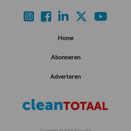
Footer
Home
Abonneren
Adverteren
Copyright © 2025 Prosu BV