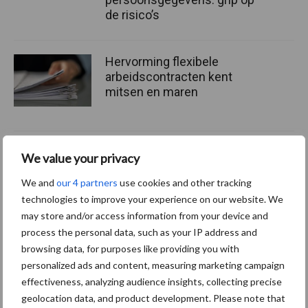
de risico’s
Hervorming flexibele
arbeidscontracten kent
mitsen en maren
We value your privacy
Thema's
Vakpartners
We and
our 4 partners
use cookies and other tracking
technologies to improve your experience on our website. We
may store and/or access information from your device and
process the personal data, such as your IP address and
Coronavirus
UVC
browsing data, for purposes like providing you with
personalized ads and content, measuring marketing campaign
effectiveness, analyzing audience insights, collecting precise
geolocation data, and product development. Please note that