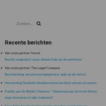
Zoeken...
Zoek
Recente berichten
Van onze partner Innovi
Beetle veegrobot: jouw slimme hulp op de werkvloer
Van onze partner The Legal Company
Bescherming van persoonsgegevens: grip op de risico’s
Hervorming flexibele arbeidscontracten kent mitsen en maren
Freddy van de Ridder Cleaners: “Glazenwassen zit in m’n bloed,
maar innoveren is mijn toekomst”
Friendship Sports Centre maakt vrienden voor het leven