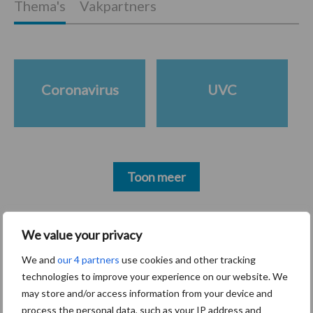
Thema's
Vakpartners
Coronavirus
UVC
Toon meer
Primaire
We value your privacy
Recent nieuws
Partner nieuws
Sidebar
We and
our 4 partners
use cookies and other tracking
technologies to improve your experience on our website. We
30 dec
Hervorming flexibele
may store and/or access information from your device and
arbeidscontracten kent mitsen en
process the personal data, such as your IP address and