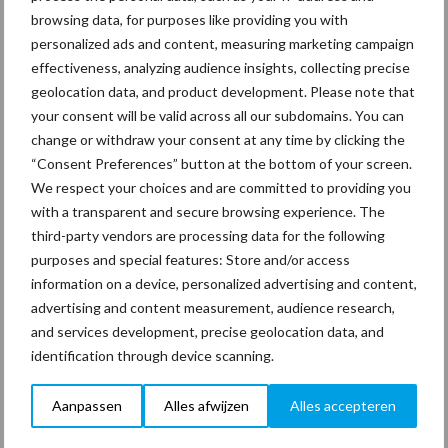
maren
browsing data, for purposes like providing you with
personalized ads and content, measuring marketing campaign
29 dec
Freddy van de Ridder Cleaners:
effectiveness, analyzing audience insights, collecting precise
“Glazenwassen zit in m’n bloed,
geolocation data, and product development. Please note that
maar innoveren is mijn toekomst”
your consent will be valid across all our subdomains. You can
change or withdraw your consent at any time by clicking the
24 dec
Friendship Sports Centre maakt
“Consent Preferences” button at the bottom of your screen.
vrienden voor het leven
We respect your choices and are committed to providing you
with a transparent and secure browsing experience. The
third-party vendors are processing data for the following
23 dec
Business Apps: breng rust in de
purposes and special features: Store and/or access
schoonmaakchaos
information on a device, personalized advertising and content,
advertising and content measurement, audience research,
and services development, precise geolocation data, and
22 dec
Sportschool Saints & Stars moet
identification through device scanning.
oud-schoonmakers alsnog betalen
Aanpassen
Alles afwijzen
Alles accepteren