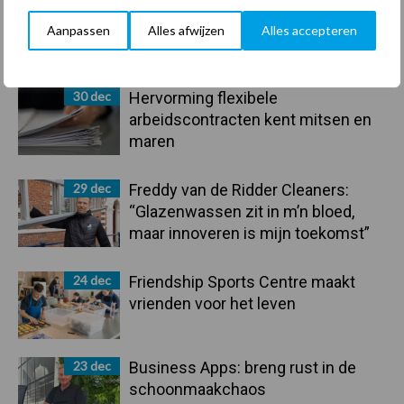
Aanpassen
Alles afwijzen
Alles accepteren
Primaire
Recent nieuws
Partner nieuws
Sidebar
30 dec
Hervorming flexibele
arbeidscontracten kent mitsen en
maren
29 dec
Freddy van de Ridder Cleaners:
“Glazenwassen zit in m’n bloed,
maar innoveren is mijn toekomst”
24 dec
Friendship Sports Centre maakt
vrienden voor het leven
23 dec
Business Apps: breng rust in de
schoonmaakchaos