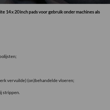
e 14 x 20 inch pads voor gebruik onder machines als
olijsten;
erk vervuilde) (on)behandelde vloeren;
j strippen.