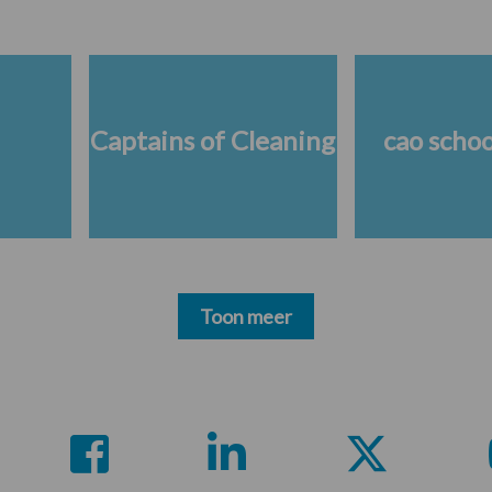
Captains of Cleaning
cao scho
Toon meer