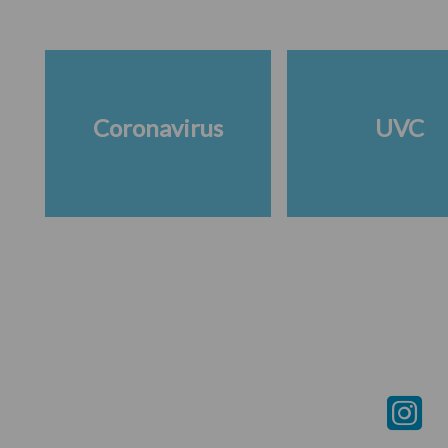
Coronavirus
UVC
Footer