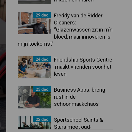
29 dec
Freddy van de Ridder
Cleaners:
“Glazenwassen zit in m’n
bloed, maar innoveren is
mijn toekomst”
24 dec
Friendship Sports Centre
maakt vrienden voor het
leven
23 dec
Business Apps: breng
rust in de
schoonmaakchaos
22 dec
Sportschool Saints &
Stars moet oud-