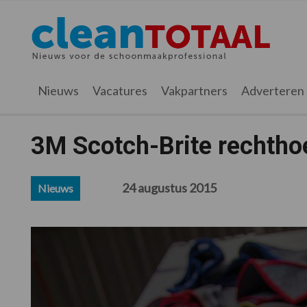
Spring
Door
Spring
Spring
naar
naar
naar
naar
Cleantotaal.nl
Het
de
de
de
de
hoofdnavigatie
hoofd
eerste
voettekst
laatste
inhoud
sidebar
nieuws
Nieuws
Vacatures
Vakpartners
Adverteren
voor
de
professionele
3M Scotch-Brite rechtho
schoonmaak
24 augustus 2015
Nieuws