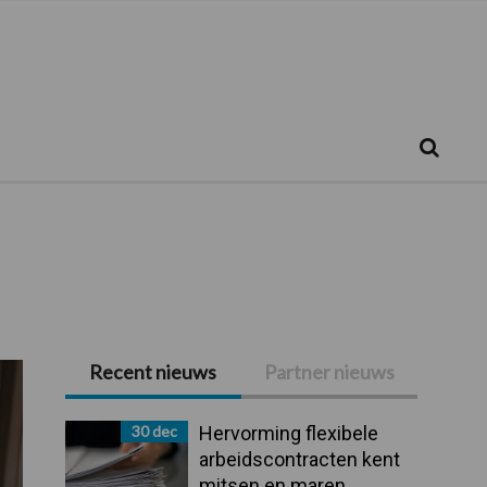
Zoeken...
Zoek
Recent nieuws
Partner nieuws
Primaire
Sidebar
30 dec
Hervorming flexibele
arbeidscontracten kent
mitsen en maren