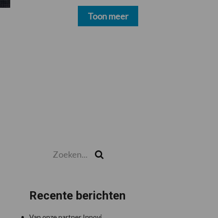
schoonmakers alsnog
betalen
Toon meer
Zoeken...
Zoek
Recente berichten
Van onze partner Innovi