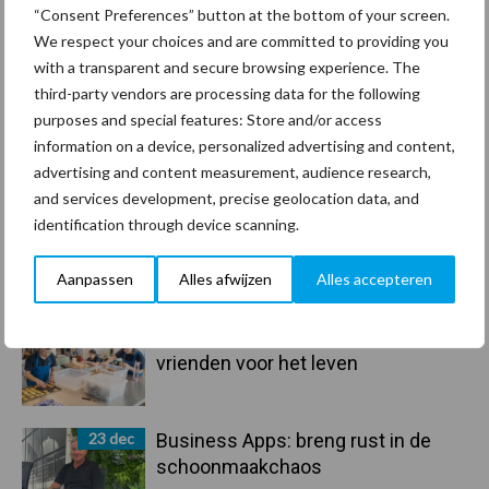
“Consent Preferences” button at the bottom of your screen.
Primaire
We respect your choices and are committed to providing you
Recent nieuws
Partner nieuws
with a transparent and secure browsing experience. The
Sidebar
third-party vendors are processing data for the following
30 dec
Hervorming flexibele
purposes and special features: Store and/or access
arbeidscontracten kent mitsen en
information on a device, personalized advertising and content,
maren
advertising and content measurement, audience research,
and services development, precise geolocation data, and
29 dec
Freddy van de Ridder Cleaners:
identification through device scanning.
“Glazenwassen zit in m’n bloed,
maar innoveren is mijn toekomst”
Aanpassen
Alles afwijzen
Alles accepteren
24 dec
Friendship Sports Centre maakt
vrienden voor het leven
23 dec
Business Apps: breng rust in de
schoonmaakchaos