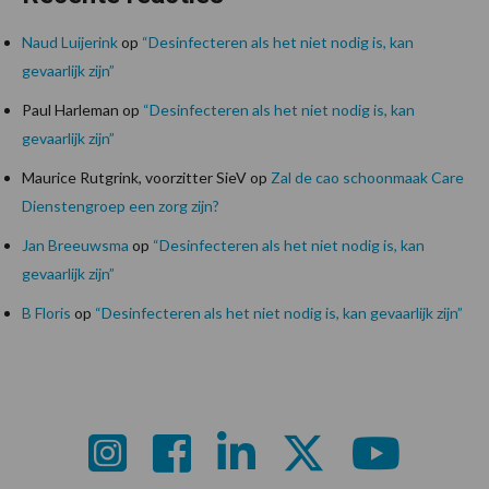
Naud Luijerink
op
“Desinfecteren als het niet nodig is, kan
gevaarlijk zijn”
Paul Harleman
op
“Desinfecteren als het niet nodig is, kan
gevaarlijk zijn”
Maurice Rutgrink, voorzitter SieV
op
Zal de cao schoonmaak Care
Dienstengroep een zorg zijn?
Jan Breeuwsma
op
“Desinfecteren als het niet nodig is, kan
gevaarlijk zijn”
B Floris
op
“Desinfecteren als het niet nodig is, kan gevaarlijk zijn”
Footer