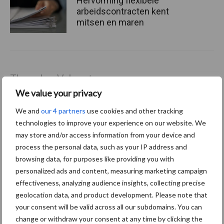
Hervorming flexibele
arbeidscontracten kent
mitsen en maren
Thema's
Vakpartners
We value your privacy
We and
our 4 partners
use cookies and other tracking
technologies to improve your experience on our website. We
may store and/or access information from your device and
Coronavirus
UVC
process the personal data, such as your IP address and
browsing data, for purposes like providing you with
personalized ads and content, measuring marketing campaign
effectiveness, analyzing audience insights, collecting precise
geolocation data, and product development. Please note that
Toon meer
your consent will be valid across all our subdomains. You can
change or withdraw your consent at any time by clicking the