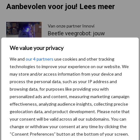
Aanbevolen voor jou! Lees meer
Van onze partner Innovi
Beetle veegrobot: jouw
slimme hulp op de
werkvloer
We value your privacy
We and
our 4 partners
use cookies and other tracking
technologies to improve your experience on our website. We
Van onze partner The Legal
may store and/or access information from your device and
Company
process the personal data, such as your IP address and
Bescherming van
browsing data, for purposes like providing you with
persoonsgegevens: grip op
personalized ads and content, measuring marketing campaign
de risico’s
effectiveness, analyzing audience insights, collecting precise
geolocation data, and product development. Please note that
your consent will be valid across all our subdomains. You can
Hervorming flexibele
arbeidscontracten kent
change or withdraw your consent at any time by clicking the
mitsen en maren
“Consent Preferences” button at the bottom of your screen.