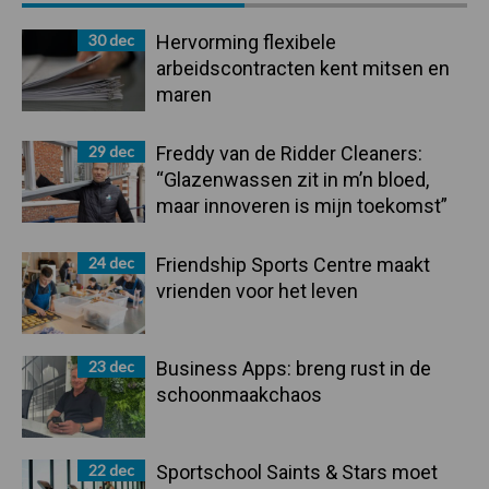
Sidebar
30 dec
Hervorming flexibele
arbeidscontracten kent mitsen en
maren
29 dec
Freddy van de Ridder Cleaners:
“Glazenwassen zit in m’n bloed,
maar innoveren is mijn toekomst”
24 dec
Friendship Sports Centre maakt
vrienden voor het leven
23 dec
Business Apps: breng rust in de
schoonmaakchaos
22 dec
Sportschool Saints & Stars moet