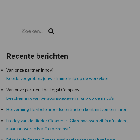
Zoeken...
Zoek
Recente berichten
Van onze partner Innovi
Beetle veegrobot: jouw slimme hulp op de werkvloer
Van onze partner The Legal Company
Bescherming van persoonsgegevens: grip op de risico’s
Hervorming flexibele arbeidscontracten kent mitsen en maren
Freddy van de Ridder Cleaners: “Glazenwassen zit in m’n bloed,
maar innoveren is mijn toekomst”
Friendship Sports Centre maakt vrienden voor het leven