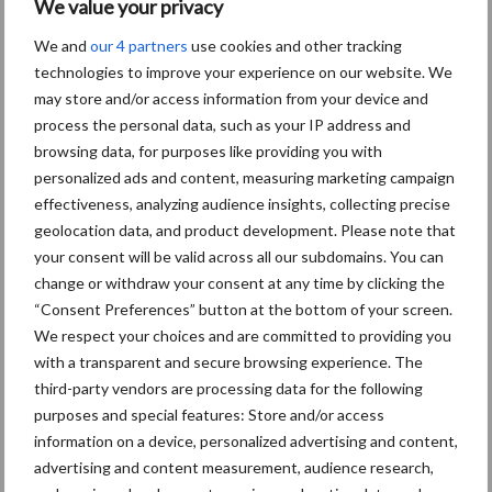
We value your privacy
opleiding meer te regelen.”
We and
our 4 partners
use cookies and other tracking
technologies to improve your experience on our website. We
Informatie
may store and/or access information from your device and
www.bureausterk.nl
process the personal data, such as your IP address and
browsing data, for purposes like providing you with
personalized ads and content, measuring marketing campaign
Aanbevolen voor jou! Lees meer
effectiveness, analyzing audience insights, collecting precise
geolocation data, and product development. Please note that
your consent will be valid across all our subdomains. You can
Van onze partner Innovi
change or withdraw your consent at any time by clicking the
Beetle veegrobot: jouw
“Consent Preferences” button at the bottom of your screen.
slimme hulp op de
werkvloer
We respect your choices and are committed to providing you
with a transparent and secure browsing experience. The
third-party vendors are processing data for the following
Van onze partner The Legal
purposes and special features: Store and/or access
information on a device, personalized advertising and content,
Company
Bescherming van
advertising and content measurement, audience research,
persoonsgegevens: grip op