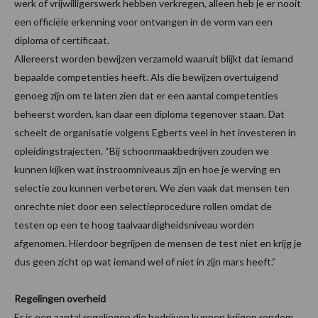
werk of vrijwilligerswerk hebben verkregen, alleen heb je er nooit
een officiële erkenning voor ontvangen in de vorm van een
diploma of certificaat.
Allereerst worden bewijzen verzameld waaruit blijkt dat iemand
bepaalde competenties heeft. Als die bewijzen overtuigend
genoeg zijn om te laten zien dat er een aantal competenties
beheerst worden, kan daar een diploma tegenover staan. Dat
scheelt de organisatie volgens Egberts veel in het investeren in
opleidingstrajecten. “Bij schoonmaakbedrijven zouden we
kunnen kijken wat instroomniveaus zijn en hoe je werving en
selectie zou kunnen verbeteren. We zien vaak dat mensen ten
onrechte niet door een selectieprocedure rollen omdat de
testen op een te hoog taalvaardigheidsniveau worden
afgenomen. Hierdoor begrijpen de mensen de test niet en krijg je
dus geen zicht op wat iemand wel of niet in zijn mars heeft.”
Regelingen overheid
Er is een aantal regelingen die bedrijven kunnen krijgen rondom