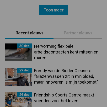
Toon meer
Primaire
Recent nieuws
Partner nieuws
Sidebar
30 dec
Hervorming flexibele
arbeidscontracten kent mitsen en
maren
29 dec
Freddy van de Ridder Cleaners:
“Glazenwassen zit in m’n bloed,
maar innoveren is mijn toekomst”
24 dec
Friendship Sports Centre maakt
vrienden voor het leven