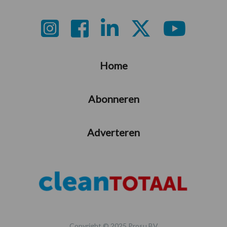
Footer
Home
Abonneren
Adverteren
Copyright © 2025 Prosu BV