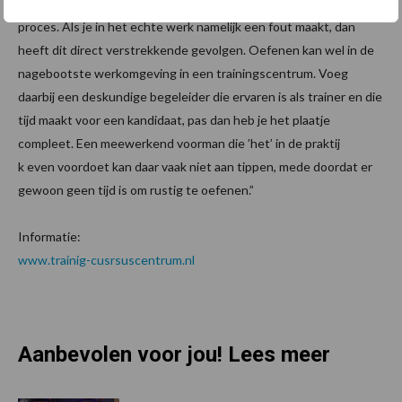
industriële schoonmaak zeker niet, vanwege het volcontinu
proces. Als je in het echte werk namelijk een fout maakt, dan
heeft dit direct verstrekkende gevolgen. Oefenen kan wel in de
nagebootste werkomgeving in een trainingscentrum. Voeg
daarbij een deskundige begeleider die ervaren is als trainer en die
tijd maakt voor een kandidaat, pas dan heb je het plaatje
compleet. Een meewerkend voorman die ’het’ in de praktij
k even voordoet kan daar vaak niet aan tippen, mede doordat er
gewoon geen tijd is om rustig te oefenen.”
Informatie:
www.trainig-cusrsuscentrum.nl
Aanbevolen voor jou! Lees meer