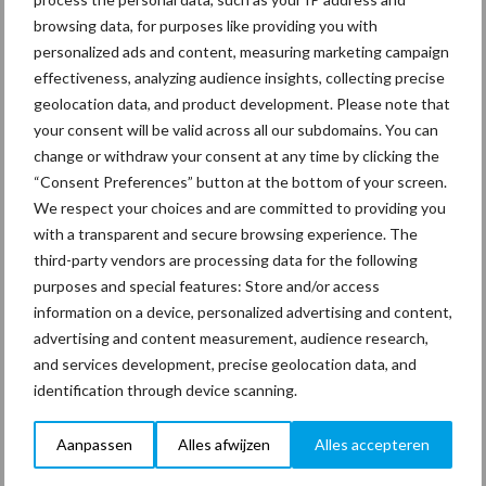
van een paar dubbeltjes krijgt een schoonmaker geen stof en de
browsing data, for purposes like providing you with
daarin verzamelde ziekmakers binnen. Een heel eenvoudige vorm
personalized ads and content, measuring marketing campaign
van adembescherming die makkelijk en voor iedereen bereikbaar
effectiveness, analyzing audience insights, collecting precise
is. Binnen de industrie gaan we nog een stapje verder door te
geolocation data, and product development. Please note that
werken met gasmaskers om gevaarlijke stoffen uit te filteren of
your consent will be valid across all our subdomains. You can
met onafhankelijke middelen zoals persluchtmaskers en –flessen
change or withdraw your consent at any time by clicking the
wanneer de omgeving te weinig zuurstof bevat. Verlagen van het
“Consent Preferences” button at the bottom of your screen.
We respect your choices and are committed to providing you
zuurstofniveau wordt gedaan om het explosiegevaar tegen te
with a transparent and secure browsing experience. The
gaan. Denk bijvoorbeeld aan het werken in opslagtanks en silo’s.”
third-party vendors are processing data for the following
De vraag dringt zich op of de eigen trainingen van
purposes and special features: Store and/or access
schoonmaakbedrijven dan zo slecht zijn? Goedendorp: “Dat hoeft
information on a device, personalized advertising and content,
niet per se, maar er zijn zaken die meer dan de normale aandacht
advertising and content measurement, audience research,
vragen. Allereerst is daar het vaak lage taalniveau van de
and services development, precise geolocation data, and
medewerkers. Alleen het volgen van een training met een
identification through device scanning.
daaraan verbonden officiële toets geeft inzicht of mensen ook
echt voldoende begrepen hebben. Een tweede punt is de
Aanpassen
Alles afwijzen
Alles accepteren
praktijk. Tijdens het werk kun je moeilijk oefenen. Bij de