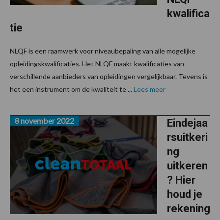
kwalifica
tie
NLQF is een raamwerk voor niveaubepaling van alle mogelijke
opleidingskwalificaties. Het NLQF maakt kwalificaties van
verschillende aanbieders van opleidingen vergelijkbaar. Tevens is
het een instrument om de kwaliteit te ...
Lees meer
8 november 2022
Eindejaa
rsuitkeri
ng
uitkeren
? Hier
houd je
rekening