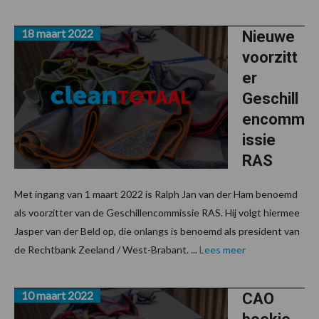
18 maart 2022
Nieuwe
voorzitt
er
Geschill
encomm
issie
RAS
Met ingang van 1 maart 2022 is Ralph Jan van der Ham benoemd
als voorzitter van de Geschillencommissie RAS. Hij volgt hiermee
Jasper van der Beld op, die onlangs is benoemd als president van
de Rechtbank Zeeland / West-Brabant. ...
Lees meer
10 maart 2022
CAO