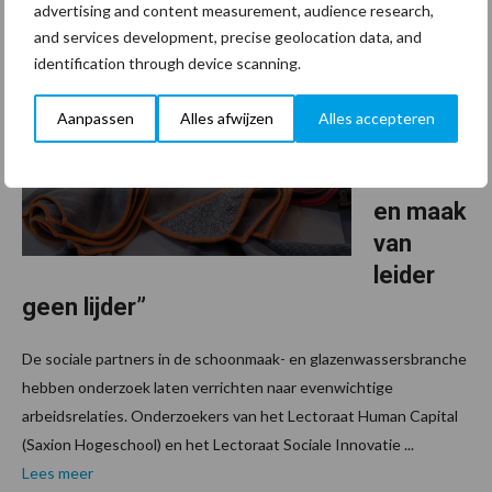
advertising and content measurement, audience research,
and services development, precise geolocation data, and
29 maart 2022
“Zet
identification through device scanning.
schoon
makers
Aanpassen
Alles afwijzen
Alles accepteren
in hun
kracht
en maak
van
leider
geen lijder”
De sociale partners in de schoonmaak- en glazenwassersbranche
hebben onderzoek laten verrichten naar evenwichtige
arbeidsrelaties. Onderzoekers van het Lectoraat Human Capital
(Saxion Hogeschool) en het Lectoraat Sociale Innovatie ...
Lees meer