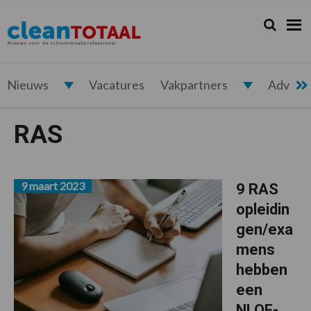
Spring
Door
Spring
naar
naar
naar
Zoeken...
Zoek
Cleantotaal.nl
Het
de
de
de
hoofdnavigatie
hoofd
voettekst
laatste
inhoud
nieuws
voor
Nieuws
Vacatures
Vakpartners
Advert
de
professionele
RAS
schoonmaak
9 maart 2023
9 RAS
opleidin
gen/exa
mens
hebben
een
NLQF-