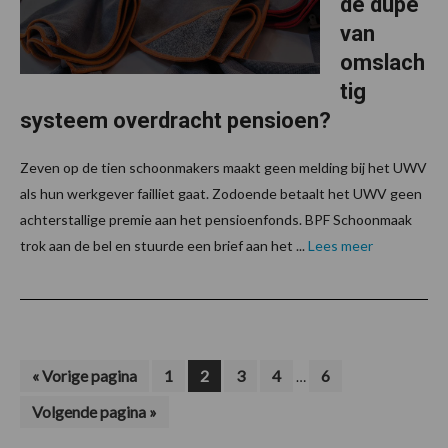
de dupe
van
omslach
tig
systeem overdracht pensioen?
Zeven op de tien schoonmakers maakt geen melding bij het UWV
als hun werkgever failliet gaat. Zodoende betaalt het UWV geen
achterstallige premie aan het pensioenfonds. BPF Schoonmaak
trok aan de bel en stuurde een brief aan het ...
Lees meer
Interim
Ga
Pagina
Pagina
Pagina
Pagina
Pagina
«
Vorige pagina
1
2
3
4
6
…
naar
pagina's
Ga
Volgende pagina »
zijn
naar