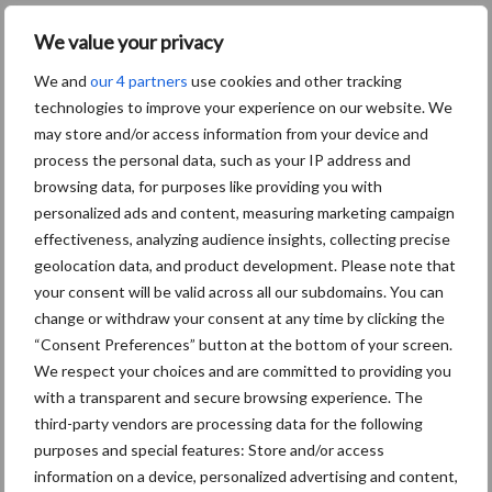
We value your privacy
28 april 2022
RAS app
moet
We and
our 4 partners
use cookies and other tracking
technologies to improve your experience on our website. We
schoon
may store and/or access information from your device and
makers
process the personal data, such as your IP address and
meer
browsing data, for purposes like providing you with
regie
personalized ads and content, measuring marketing campaign
geven
effectiveness, analyzing audience insights, collecting precise
geolocation data, and product development. Please note that
over
your consent will be valid across all our subdomains. You can
eigen loopbaan
change or withdraw your consent at any time by clicking the
“Consent Preferences” button at the bottom of your screen.
De RAS heeft speciaal voor uitvoerende werknemers in de
We respect your choices and are committed to providing you
schoonmaak- en glazenwassersbranche een app ontwikkeld. De
with a transparent and secure browsing experience. The
RAS app moet ervoor zorgen dat schoonmakers en
third-party vendors are processing data for the following
glazenwassers meer regie krijgen en pakken over onderwerpen
purposes and special features: Store and/or access
als een ...
Lees meer
information on a device, personalized advertising and content,