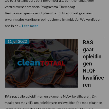
De RAS organiseert op 3 november a.s. een themadag voor
vertrouwenspersonen. Programma Themadag
Vertrouwenspersonen Tijdens het ochtenddeel gaat een
ervaringsdeskundige in op het thema Intimidatie. We verdiepen
ons in de ...
Lees meer
11 juli 2022
RAS
gaat
opleidin
gen
NLQF
kwalifice
ren
RAS gaat alle opleidingen en examens NLQF kwalificeren. Dit
maakt het mogelijk om opleidingen en kwalificaties met elkaar te
vergelijken door deze te voorzien van een niveau. NLQF als