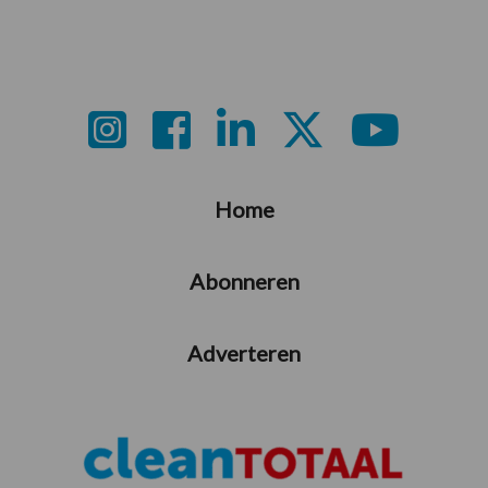
weggelaten
Footer
Home
Abonneren
Adverteren