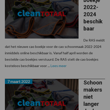
boekje
2022-
2024
beschik
baar
De RAS meldt
dat het nieuwe cao boekje voor de cao schoonmaak 2022-2024
inmiddels online beschikbaar is. Vanaf half april worden de
bestelde cao boekjes verstuurd. De RAS stelt de cao boekjes
kosteloos beschikbaar voor ...
Lees meer
7 maart 2022
Schoon
makers
niet
langer