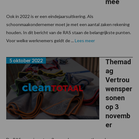
mee
Ook in 2022 is er een eindejaarsuitkering. Als
schoonmaakondernemer moet je met een aantal zaken rekening
houden. In dit bericht van de RAS staan de belangrijkste punten.
Voor welke werknemers geldt de ...
Lees meer
5 oktober 2022
Themad
ag
Vertrou
wensper
sonen
op 3
novemb
er