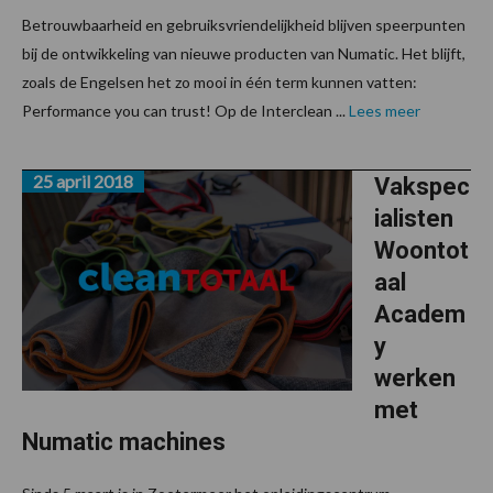
Betrouwbaarheid en gebruiksvriendelijkheid blijven speerpunten
bij de ontwikkeling van nieuwe producten van Numatic. Het blijft,
zoals de Engelsen het zo mooi in één term kunnen vatten:
Performance you can trust! Op de Interclean ...
Lees meer
25 april 2018
Vakspec
ialisten
Woontot
aal
Academ
y
werken
met
Numatic machines