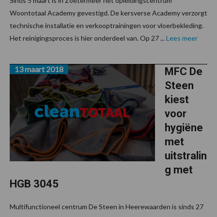
Sinds 5 maart is in Zoetermeer het opleidingscentrum
Woontotaal Academy gevestigd. De kersverse Academy verzorgt
technische installatie en verkooptrainingen voor vloerbekleding.
Het reinigingsproces is hier onderdeel van. Op 27 ...
Lees meer
13 maart 2018
MFC De
Steen
kiest
voor
hygiëne
met
uitstralin
g met
HGB 3045
Multifunctioneel centrum De Steen in Heerewaarden is sinds 27