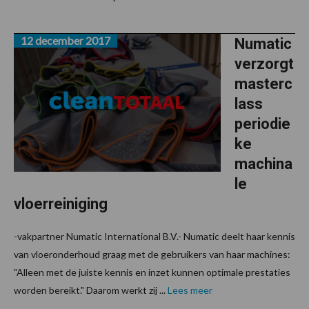
12 december 2017
Numatic
verzorgt
masterc
lass
periodie
ke
machina
le
vloerreiniging
-vakpartner Numatic International B.V.- Numatic deelt haar kennis
van vloeronderhoud graag met de gebruikers van haar machines:
"Alleen met de juiste kennis en inzet kunnen optimale prestaties
worden bereikt." Daarom werkt zij ...
Lees meer