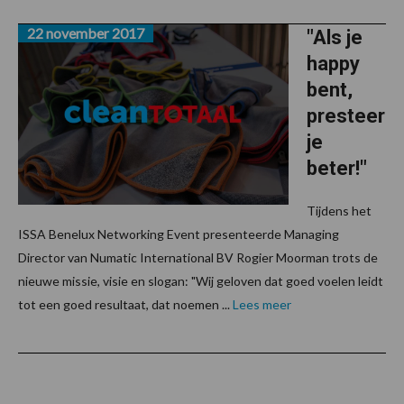
22 november 2017
"Als je
happy
bent,
presteer
je
beter!"
Tijdens het
ISSA Benelux Networking Event presenteerde Managing
Director van Numatic International BV Rogier Moorman trots de
nieuwe missie, visie en slogan: "Wij geloven dat goed voelen leidt
tot een goed resultaat, dat noemen ...
Lees meer