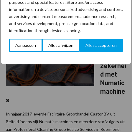
purposes and special features: Store and/or access
georganiseerd door Edgar van Engelen van Clear4Clean. Numatic
information on a device, personalized advertising and content,
verzorgde de masterclass machinaal vloeronderhoud ...
Lees meer
advertising and content measurement, audience research,
and services development, precise geolocation data, and
16 januari 2018
identification through device scanning.
Edalco
Services
Aanpassen
Alles afwijzen
Alles accepteren
kiest
voor
zekerhei
d met
Numatic
machine
s
In najaar 2017 leverde Facilitaire Groothandel Castor BV uit
Belfeld ineens vijf Numatic machines en meerdere stofzuigers uit
aan Professional Cleaning Group Edalco Services in Roermond.