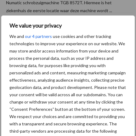
Numatic schrobzuigmachine TGB 8572T. Hiermee is het
ziekenhuis de eerste locatie waar deze machine wordt ...
Lees meer
We value your privacy
We and
our 4 partners
use cookies and other tracking
7 februari 2018
Machina
technologies to improve your experience on our website. We
al
may store and/or access information from your device and
vloerond
process the personal data, such as your IP address and
erhoud:
browsing data, for purposes like providing you with
personalized ads and content, measuring marketing campaign
"doen is
effectiveness, analyzing audience insights, collecting precise
denken
geolocation data, and product development. Please note that
in
your consent will be valid across all our subdomains. You can
oplossin
change or withdraw your consent at any time by clicking the
gen!"
“Consent Preferences” button at the bottom of your screen.
We respect your choices and are committed to providing you
with a transparent and secure browsing experience. The
Op 6 februari vond de MASTERCLASS-DAG Reinigen in het Riwal
third-party vendors are processing data for the following
Hoogwerkers stadion van FC Dordrecht plaats. Deze dag was