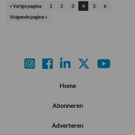
Ga
Pagina
Pagina
Pagina
Pagina
Pagina
Pagina
«
Vorige pagina
1
2
3
4
5
6
naar
Ga
Volgende pagina »
naar
Footer
Home
Abonneren
Adverteren