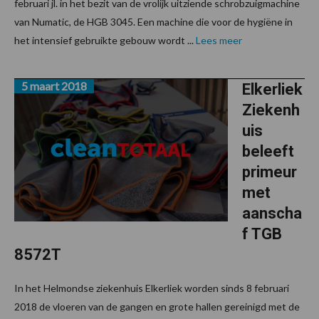
februari jl. in het bezit van de vrolijk uitziende schrobzuigmachine
van Numatic, de HGB 3045. Een machine die voor de hygiëne in
het intensief gebruikte gebouw wordt ...
Lees meer
5 maart 2018
Elkerliek
Ziekenh
uis
beleeft
primeur
met
aanscha
f TGB
8572T
In het Helmondse ziekenhuis Elkerliek worden sinds 8 februari
2018 de vloeren van de gangen en grote hallen gereinigd met de