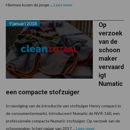
Hiermee kozen de jonge ...
Lees meer
9 januari 2018
Op
verzoek
van de
schoon
maker
vervaard
igt
Numatic
een compacte stofzuiger
In navolging van de introductie van stofzuiger Henry compact in
de consumentenmarkt, introduceert Numatic de NVR-160, een
professionele compacte Numatic stofzuiger. Op verzoek van de
schoonmaker. In het najaar van 2017 ...
Lees meer