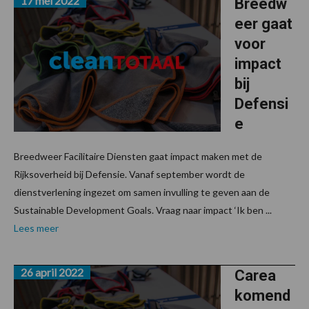
17 mei 2022
Breedw
eer gaat
voor
impact
bij
Defensi
e
Breedweer Facilitaire Diensten gaat impact maken met de
Rijksoverheid bij Defensie. Vanaf september wordt de
dienstverlening ingezet om samen invulling te geven aan de
Sustainable Development Goals. Vraag naar impact ‘Ik ben ...
Lees meer
26 april 2022
Carea
komend