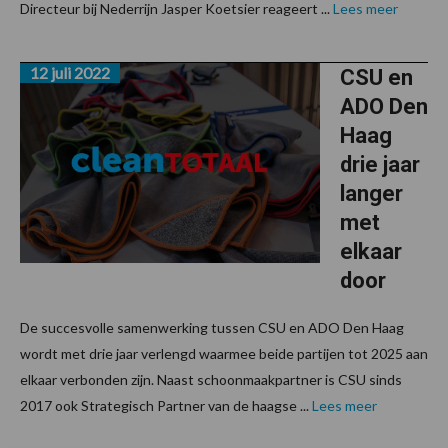
Directeur bij Nederrijn Jasper Koetsier reageert ...
Lees meer
12 juli 2022
CSU en
ADO Den
Haag
drie jaar
langer
met
elkaar
door
De succesvolle samenwerking tussen CSU en ADO Den Haag
wordt met drie jaar verlengd waarmee beide partijen tot 2025 aan
elkaar verbonden zijn. Naast schoonmaakpartner is CSU sinds
2017 ook Strategisch Partner van de haagse ...
Lees meer