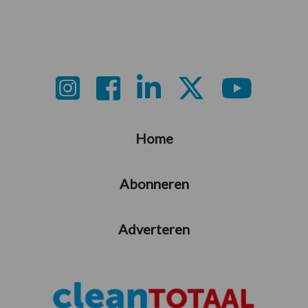
weggelaten
Footer
Home
Abonneren
Adverteren