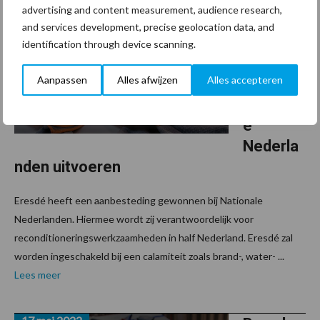
Eresdé
advertising and content measurement, audience research,
mag
and services development, precise geolocation data, and
helft
identification through device scanning.
conditio
Aanpassen
Alles afwijzen
Alles accepteren
nering
National
e
Nederla
nden uitvoeren
Eresdé heeft een aanbesteding gewonnen bij Nationale
Nederlanden. Hiermee wordt zij verantwoordelijk voor
reconditioneringswerkzaamheden in half Nederland. Eresdé zal
worden ingeschakeld bij een calamiteit zoals brand-, water- ...
Lees meer