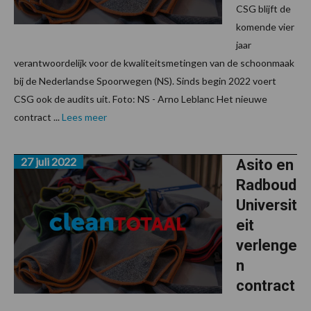
CSG blijft de
komende vier
jaar
verantwoordelijk voor de kwaliteitsmetingen van de schoonmaak
bij de Nederlandse Spoorwegen (NS). Sinds begin 2022 voert
CSG ook de audits uit. Foto: NS - Arno Leblanc Het nieuwe
contract ...
Lees meer
27 juli 2022
Asito en
Radboud
Universit
eit
verlenge
n
contract