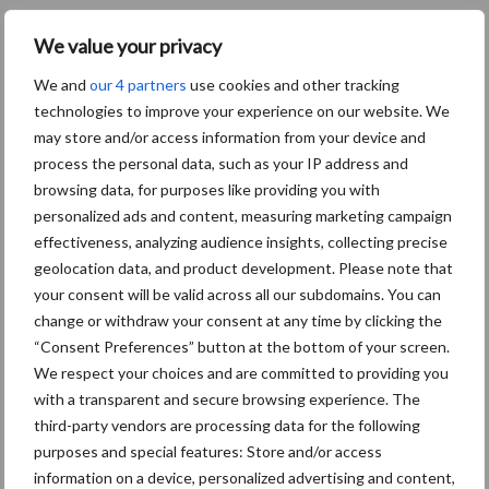
5 juli 2022
Qleaning
We value your privacy
blijft
We and
our 4 partners
use cookies and other tracking
glasbew
technologies to improve your experience on our website. We
assing
may store and/or access information from your device and
Devente
process the personal data, such as your IP address and
r
browsing data, for purposes like providing you with
uitvoere
personalized ads and content, measuring marketing campaign
effectiveness, analyzing audience insights, collecting precise
n
geolocation data, and product development. Please note that
your consent will be valid across all our subdomains. You can
Schoonmaakorganisatie Qleaning uit Deventer blijft
change or withdraw your consent at any time by clicking the
verantwoordelijk voor de glasbewassing van het stadhuis van de
“Consent Preferences” button at the bottom of your screen.
gemeente Deventer en Olst-Wijhe. Onlangs werd een
We respect your choices and are committed to providing you
overeenkomst voor vier jaar getekend. Qleaning was al zes jaar ...
with a transparent and secure browsing experience. The
Lees meer
third-party vendors are processing data for the following
purposes and special features: Store and/or access
information on a device, personalized advertising and content,
1 juli 2022