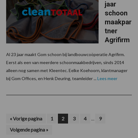
jaar
schoon
maakpar
tner
Agrifirm
Al 23 jaar maakt Gom schoon bij landbouwcoöperatie Agrifirm.
Eerst als een van meerdere schoonmaakbedrijven, sinds 2014
alleen nog samen met Kleentec. Eelke Koehoorn, klantmanager
bij Gom Offices, en Henk Deuring, teamleider ...
Lees meer
Interim
Ga
Pagina
Pagina
Pagina
Pagina
Pagina
«
Vorige pagina
1
2
3
4
9
…
naar
pagina's
Ga
Volgende pagina »
zijn
naar