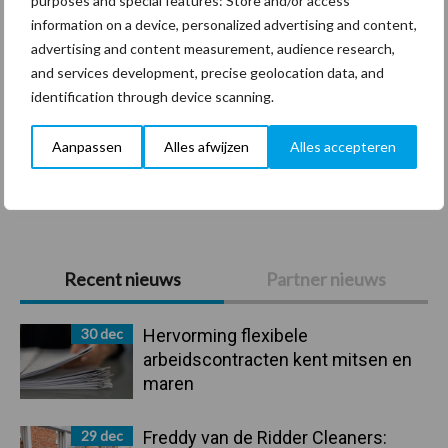
purposes and special features: Store and/or access
information on a device, personalized advertising and content,
advertising and content measurement, audience research,
SieV
UVC
and services development, precise geolocation data, and
identification through device scanning.
Aanpassen
Alles afwijzen
Alles accepteren
Toon meer
Primaire
Recent nieuws
Partner nieuws
Sidebar
30 dec
Hervorming flexibele
arbeidscontracten kent mitsen en
maren
29 dec
Freddy van de Ridder Cleaners: