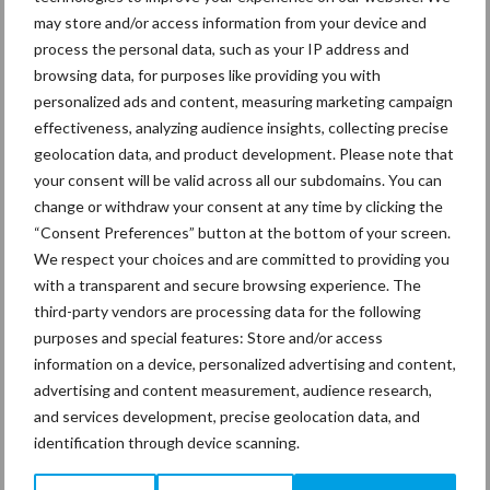
etc.. De inhoud van de opleiding en examens wordt echter
may store and/or access information from your device and
volledig door SSK bepaald, hierop hebben wij geen invloed. Voor
process the personal data, such as your IP address and
onze services bieden wij een prijs aan en deze evalueren we
browsing data, for purposes like providing you with
jaarlijks met het bestuur van SSK.”
personalized ads and content, measuring marketing campaign
effectiveness, analyzing audience insights, collecting precise
geolocation data, and product development. Please note that
Wel kan Scholte zich voorstellen dat deze constructie niet
your consent will be valid across all our subdomains. You can
change or withdraw your consent at any time by clicking the
bij iedere marktpartij even duidelijk is. Reden wellicht om de
“Consent Preferences” button at the bottom of your screen.
structuur wat aan te passen, waarbij de leidende rol van SSK
We respect your choices and are committed to providing you
duidelijker belicht wordt? “Zeker, daarmee zijn we als SVS ook
with a transparent and secure browsing experience. The
gebaat. We moeten al opboksen tegen het vooroordeel dat onze
third-party vendors are processing data for the following
aandeelhouder RAS ons bij andere opleidingen zou
purposes and special features: Store and/or access
bevoorrechten. In de afgelopen jaren zijn gefaseerd de meeste
information on a device, personalized advertising and content,
opleidingen voor alle aanbieders open gesteld en dat proces
advertising and content measurement, audience research,
loopt door. In 2015 zal bij SVS,wat betreft de opleidingen waarop
and services development, precise geolocation data, and
een RAS vergoeding van toepassing is, naar verwachting 97%
identification through device scanning.
een opleiding gevolgd hebben die wij in concurrentie aanbieden”