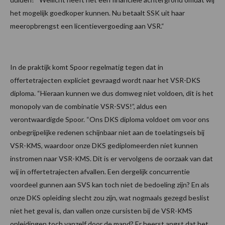
het mogelijk goedkoper kunnen. Nu betaalt SSK uit haar
meeropbrengst een licentievergoeding aan VSR.“
In de praktijk komt Spoor regelmatig tegen dat in
offertetrajecten expliciet gevraagd wordt naar het VSR-DKS
diploma. “Hieraan kunnen we dus domweg niet voldoen, dit is het
monopoly van de combinatie VSR-SVS!”, aldus een
verontwaardigde Spoor. “Ons DKS diploma voldoet om voor ons
onbegrijpelijke redenen schijnbaar niet aan de toelatingseis bij
VSR-KMS, waardoor onze DKS gediplomeerden niet kunnen
instromen naar VSR-KMS. Dit is er vervolgens de oorzaak van dat
wij in offertetrajecten afvallen. Een dergelijk concurrentie
voordeel gunnen aan SVS kan toch niet de bedoeling zijn? En als
onze DKS opleiding slecht zou zijn, wat nogmaals gezegd beslist
niet het geval is, dan vallen onze cursisten bij de VSR-KMS
opleidingen toch vanzelf door de mand? Er heerst angst dat het