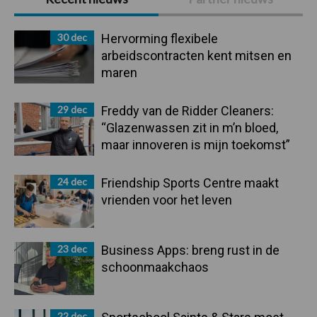
Sidebar
30 dec
Hervorming flexibele
arbeidscontracten kent mitsen en
maren
29 dec
Freddy van de Ridder Cleaners:
“Glazenwassen zit in m’n bloed,
maar innoveren is mijn toekomst”
24 dec
Friendship Sports Centre maakt
vrienden voor het leven
23 dec
Business Apps: breng rust in de
schoonmaakchaos
22 dec