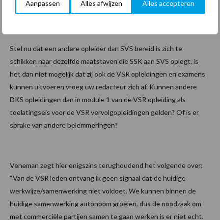
Aanpassen
Alles afwijzen
Alles accepteren
Open deur?
Stel nu dat een andere opleider dan SVS bereid is zich te
schikken naar dezelfde maatstaven die SSK aan SVS oplegt, is
het dan niet mogelijk dat zij ook de VSR opleidingen en examens
kunnen uitvoeren vroeg uw redacteur zich af. Kunnen andere
DKS opleidingen dan in module 1 van de VSR opleiding als
toelatingseis voor de VSR vervolgopleidingen gelden? Of is er
sprake van andere belemmeringen?
Veneman zegt hier enigszins terughoudend het volgende over:
“Van de VSR leden ontvang ik geen signaal dat de huidige
werkwijze/samenwerking niet voldoet. We kunnen binnen de
huidige samenwerking autonoom groeien, dus de noodzaak om
met commerciële partijen samen te gaan werken is er niet echt.