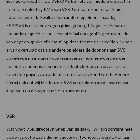
licentievergoeding. De VSR-DKS betreft een module die past in
de totale opleiding KMS van VSR. Uiteraard kan en wil ik niet
oordelen over de kwaliteit van andere opleiders, maar bij
SSK/SVS is dit in onze ogen prima geborgd. Ik ga er niet vanuit
dat andere opleiders ons lesmateriaal oneigenlijk gebruiken, dus
kan er geen sprake zijn dat zij op dezelfde manier opleiden. Ik ben
ervan overtuigd dat als andere opleiders de door ons aan SVS
opgelegde maatstaven qua lesmateriaal, examenvoorwaarden,
docentbenadering, lesduur etc. identiek zouden volgen, zij op
hetzelfde prijsniveau uitkomen dan nu berekend wordt. Bedenk
hierbij ook dat wij incidenteel SVS controleren op de manier van
lesgeven en de wijze van het examineren.”
VSR
Wat vindt VSR directeur Griep van de zaak? “Wij zijn content met
de constructie zoals die nu succesvol toegepast wordt. Per jaar