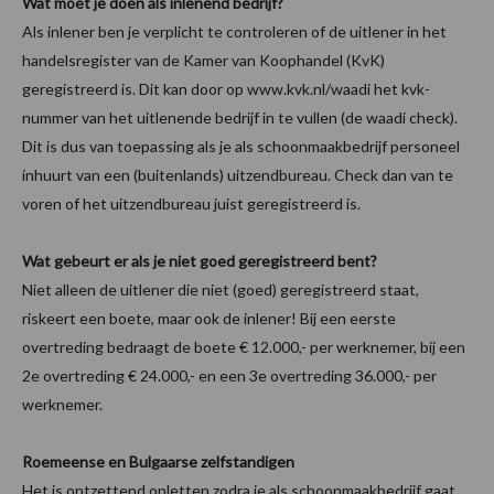
Wat moet je doen als inlenend bedrijf?
Als inlener ben je verplicht te controleren of de uitlener in het
handelsregister van de Kamer van Koophandel (KvK)
geregistreerd is. Dit kan door op www.kvk.nl/waadi het kvk-
nummer van het uitlenende bedrijf in te vullen (de waadi check).
Dit is dus van toepassing als je als schoonmaakbedrijf personeel
inhuurt van een (buitenlands) uitzendbureau. Check dan van te
voren of het uitzendbureau juist geregistreerd is.
Wat gebeurt er als je niet goed geregistreerd bent?
Niet alleen de uitlener die niet (goed) geregistreerd staat,
riskeert een boete, maar ook de inlener! Bij een eerste
overtreding bedraagt de boete € 12.000,- per werknemer, bij een
2e overtreding € 24.000,- en een 3e overtreding 36.000,- per
werknemer.
Roemeense en Bulgaarse zelfstandigen
Het is ontzettend opletten zodra je als schoonmaakbedrijf gaat