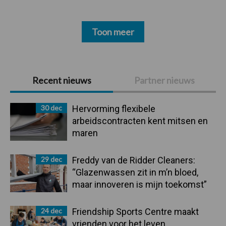
Toon meer
Primaire
Recent nieuws
Partner nieuws
Sidebar
30 dec
Hervorming flexibele
arbeidscontracten kent mitsen en
maren
29 dec
Freddy van de Ridder Cleaners:
“Glazenwassen zit in m’n bloed,
maar innoveren is mijn toekomst”
24 dec
Friendship Sports Centre maakt
vrienden voor het leven