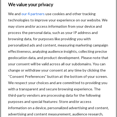
Roemeense arbeiders te verkrijgen. Dit kan schijnzelfstandigheid
We value your privacy
alleen maar verder in de hand werken.
We and
our 4 partners
use cookies and other tracking
technologies to improve your experience on our website. We
Verhaal uit de praktijk van een opdrachtgever
may store and/or access information from your device and
Onlangs werd ik gebeld door een eigenaar van een
process the personal data, such as your IP address and
reclamebureau, die zijn kantoor laat schoonmaken door een
browsing data, for purposes like providing you with
schoonmaakbedrijf. Hij had een verontrustend telefoontje
personalized ads and content, measuring marketing campaign
ontvangen van de Inspectie SZW. De inspectiedienst had bij een
effectiveness, analyzing audience insights, collecting precise
controle bij het schoonmaakbedrijf vastgesteld dat deze met 2
geolocation data, and product development. Please note that
your consent will be valid across all our subdomains. You can
Bulgaarse schijnzelfstandigen werken. Uit de administratie van
change or withdraw your consent at any time by clicking the
het schoonmaakbedrijf was naar voren gekomen dat het
“Consent Preferences” button at the bottom of your screen.
reclamebureau één van de opdrachtgevers van hen was waar de
We respect your choices and are committed to providing you
Bulgaren hadden schoongemaakt. En dus kwam het telefoontje
with a transparent and secure browsing experience. The
aan het reclamebureau dat hem mogelijk een boete van €
third-party vendors are processing data for the following
19.000,– boven het hoofd hangt. Deze eigenaar was zich totaal
purposes and special features: Store and/or access
niet bewust van het risico wat hij al die tijd heeft gelopen en
information on a device, personalized advertising and content,
vroeg mij of dit zo maar kon.
advertising and content measurement, audience research,