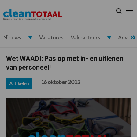
Spring
Door
Spring
Spring
naar
naar
naar
naar
Zoeken...
Zoek
Cleantotaal.nl
Het
de
de
de
de
hoofdnavigatie
hoofd
eerste
voettekst
laatste
inhoud
sidebar
nieuws
voor
Nieuws
Vacatures
Vakpartners
Advert
de
professionele
Wet WAADI: Pas op met in- en uitlenen
schoonmaak
van personeel!
16 oktober 2012
Artikelen