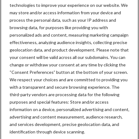
technologies to improve your experience on our website. We
may store and/or access information from your device and
process the personal data, such as your IP address and
Aanbevolen voor jou! Lees meer
browsing data, for purposes like providing you with
personalized ads and content, measuring marketing campaign
effectiveness, analyzing audience insights, collecting precise
Van onze partner Innovi
geolocation data, and product development. Please note that
Beetle veegrobot: jouw
slimme hulp op de
your consent will be valid across all our subdomains. You can
werkvloer
change or withdraw your consent at any time by clicking the
“Consent Preferences” button at the bottom of your screen.
We respect your choices and are committed to providing you
Van onze partner The Legal
with a transparent and secure browsing experience. The
Company
third-party vendors are processing data for the following
Bescherming van
purposes and special features: Store and/or access
persoonsgegevens: grip op
information on a device, personalized advertising and content,
de risico’s
advertising and content measurement, audience research,
and services development, precise geolocation data, and
identification through device scanning.
Hervorming flexibele