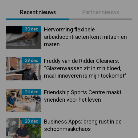
Primaire
Recent nieuws
Partner nieuws
Sidebar
30 dec
Hervorming flexibele
arbeidscontracten kent mitsen en
maren
29 dec
Freddy van de Ridder Cleaners:
“Glazenwassen zit in m’n bloed,
maar innoveren is mijn toekomst”
24 dec
Friendship Sports Centre maakt
vrienden voor het leven
23 dec
Business Apps: breng rust in de
schoonmaakchaos